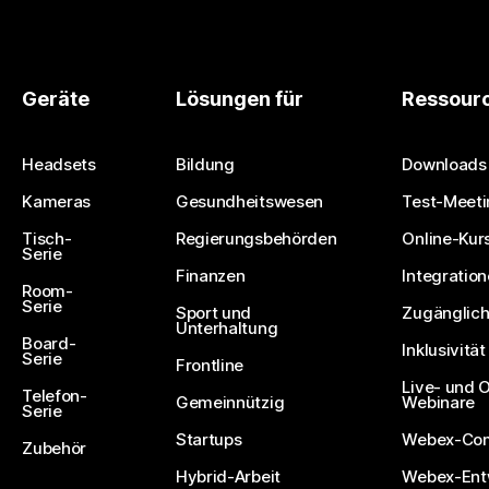
Geräte
Lösungen für
Ressour
Headsets
Bildung
Downloads
Kameras
Gesundheitswesen
Test-Meeti
Tisch-
Regierungsbehörden
Online-Kur
Serie
Finanzen
Integratio
Room-
Serie
Sport und
Zugänglich
Unterhaltung
Board-
Inklusivität
Serie
Frontline
Live- und
Telefon-
Gemeinnützig
Webinare
Serie
Startups
Webex-Co
Zubehör
Hybrid-Arbeit
Webex-Entw