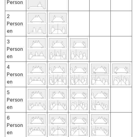
Person
2
Person
en
3
Person
en
4
Person
en
5
Person
en
6
Person
en