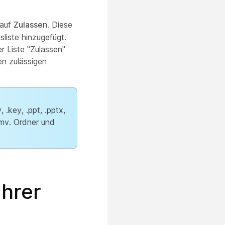
 auf
Zulassen
. Diese
liste hinzugefügt.
r Liste "Zulassen"
en zulässigen
.key, .ppt, .pptx,
.wmv. Ordner und
Ihrer