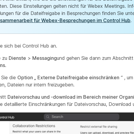
ten. Diese Einstellungen gelten nicht für Webex Meetings. I
llungen für die Dateifreigabe in Besprechungen finden Sie unt
usammenarbeit für Webex-Besprechungen im Control Hub
.
e sich bei Control Hub an.
e zu
Dienste
>
Messaging
und gehen Sie dann zum Abschnit
ons
.
 Sie die
Option „ Externe Dateifreigabe einschränken
“ , um
en, Dateien nur intern freizugeben.
nitt
Dateivorschau und -download im Bereich meiner Organi
e detaillierte Einschränkungen für Dateivorschau, Download 