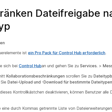
ränken Dateifreigabe n
typ
gen
uerelemente ist
ein Pro Pack für Control Hub erforderlich
.
e sich bei
Control Hub
an und gehen Sie zu
Services
. >
Mess
nitt
Kollaborationsbeschränkungen
scrollen Sie zu
Dateityp
n Sie
Datei-Upload und -Download für bestimmte Dateitypen
dieses Kontrollkästchen deaktivieren, können Benutzer alle 
 eine durch Kommas getrennte Liste von Dateierweiterungen 