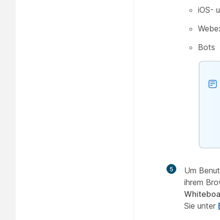
iOS- 
Webex
Bots
5
Um Benutz
ihrem Bro
Whiteboa
Sie unter