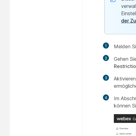
verwal
Einste
der Z
1
Melden Si
2
Gehen Si
Restricti
3
Aktivieren
ermöglich
4
Im Absch
können Si