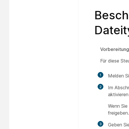
Besch
Datei
Vorbereitun
Für diese Ste
1
Melden Si
2
Im Absch
aktiviere
Wenn Sie 
freigeben.
3
Geben Sie