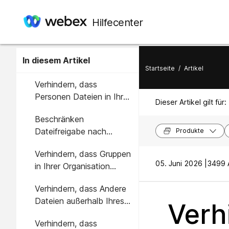
Hilfecenter
In diesem Artikel
Startseite
/
Artikel
Verhindern, dass
Personen Dateien in Ihren
Dieser Artikel gilt für:
Räumen teilen
Beschränken
Dateifreigabe nach
Produkte
Dateityp
Verhindern, dass Gruppen
05. Juni 2026 |
3499 A
in Ihrer Organisation
Dateien teilen
Verhindern, dass Andere
Dateien außerhalb Ihres
Verh
Unternehmensnetzwerks
Verhindern, dass
teilen