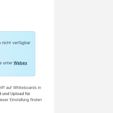
h nicht verfügbar
ie unter
Webex
ff auf Whiteboards in
 und Upload für
eser Einstellung finden