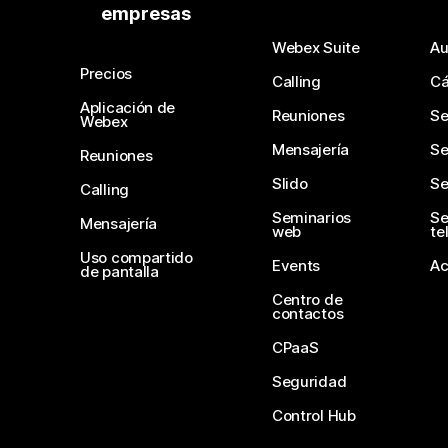
empresas
Webex Suite
Au
Precios
Calling
C
Aplicación de
Reuniones
Se
Webex
Mensajería
Se
Reuniones
Slido
Se
Calling
Seminarios
Se
Mensajería
web
te
Uso compartido
Events
Ac
de pantalla
Centro de
contactos
CPaaS
Seguridad
Control Hub