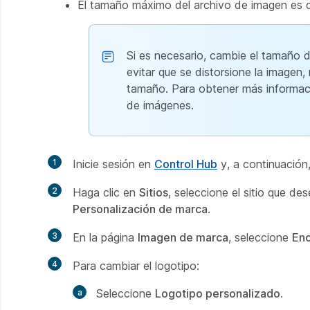
El tamaño máximo del archivo de imagen es d
Si es necesario, cambie el tamaño d
evitar que se distorsione la imagen
tamaño. Para obtener más informaci
de imágenes.
1
Inicie sesión en
Control Hub
y, a continuación
2
Haga clic en
Sitios
, seleccione el sitio que de
Personalización de marca
.
3
En la página
Imagen de marca
, seleccione
En
4
Para cambiar el logotipo:
Seleccione
Logotipo personalizado
.