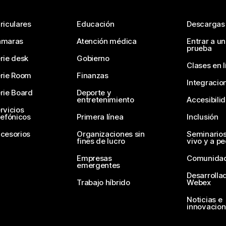
riculares
Educación
Descargas
ámaras
Atención médica
Entrar a u
prueba
rie desk
Gobierno
Clases en l
rie Room
Finanzas
Integracio
rie Board
Deporte y
entretenimiento
Accesibili
rvicios
lefónicos
Primera línea
Inclusión
cesorios
Organizaciones sin
Seminario
fines de lucro
vivo y a p
Empresas
Comunida
emergentes
Desarrolla
Trabajo híbrido
Webex
Noticias e
innovacio