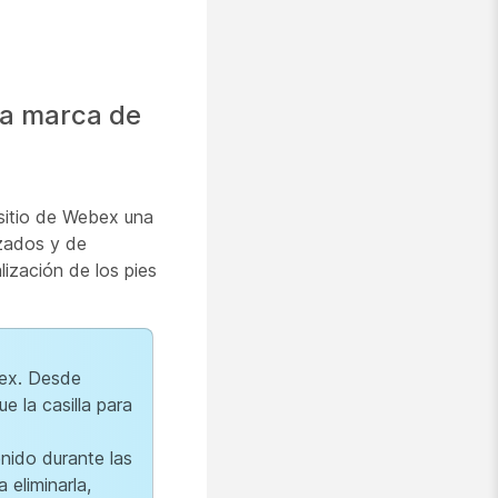
la marca de
 sitio de Webex una
ezados y de
lización de los pies
bex. Desde
e la casilla para
nido durante las
 eliminarla,