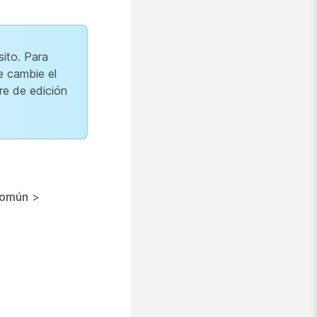
sito. Para
e cambie el
re de edición
común
>