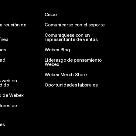
Cisco
na reunión de
Comunicarse con el soporte
Comuníquese con un
ínea
representante de ventas
nes
Webex Blog
dad
Liderazgo de pensamiento
Webex
Webex Merch Store
s web en
edido
Oportunidades laborales
d de Webex
dores de
nes