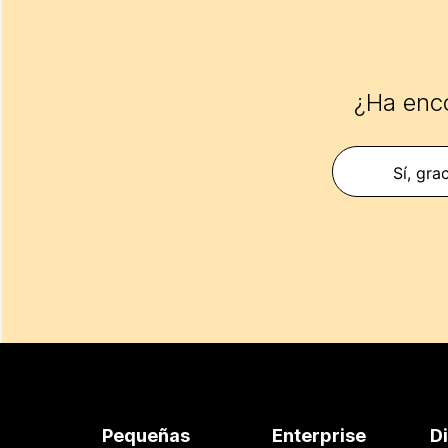
¿Ha enco
Sí, gra
Pequeñas
Enterprise
D