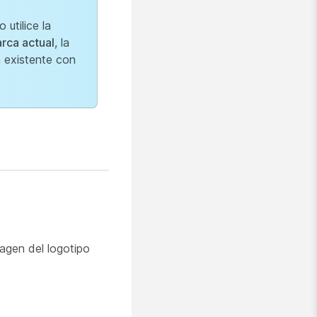
utilice la
rca actual
, la
 existente con
agen del logotipo