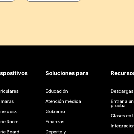
ispositivos
Soluciones para
Recurso
riculares
Educación
Descargas
ámaras
Atención médica
Entrar a u
prueba
rie desk
Gobierno
Clases en l
rie Room
Finanzas
Integracio
rie Board
Deporte y