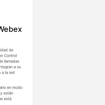
 Webex
lidad de
en Control
 de llamadas
integran a su
 a la red
uario en modo
 y están
ue está