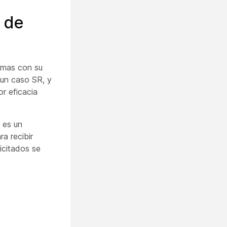
 de
lemas con su
 un caso SR, y
or eficacia
es un
a recibir
licitados se