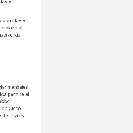
claves
o con claves
esplaza al
nserve las
biar mensajes
dos permite el
Jabber
s de Cisco
te de Teams.