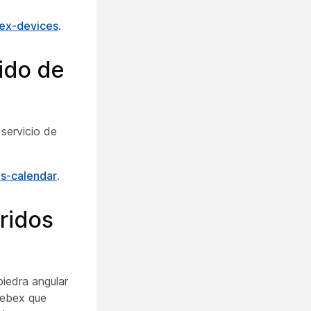
bex-devices
.
ido de
servicio de
es-calendar
.
ridos
piedra angular
Webex que