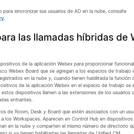
lo para sincronizar sus usuarios de AD en la nube, consulte
ry
.
ara las llamadas híbridas de
ispositivos de la aplicación Webex para proporcionar funciona
isco Webex Board que se agregan a los espacios de trabajo 
egistrados en la nube y, cuando tienen habilitada la función
ositivos de la aplicación Webex en el espacio de trabajo se 
 estos dispositivos llamen a las extensiones de los usuarios o
adas entrantes.
tivos de Room, Desk y Board que estén asociados con un us
s a los Workspaces. Aparecen en Control Hub en dispositivos
tran en la nube y comparten el mismo número de directorio q
rio si ya tienen habilitadas las llamadas de Unified CM.