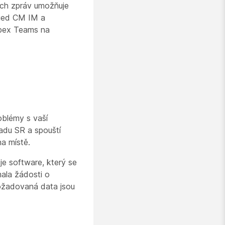
ích zpráv umožňuje
fied CM IM a
ebex Teams na
oblémy s vaší
padu SR a spouští
na místě.
je software, který se
mala žádosti o
ožadovaná data jsou