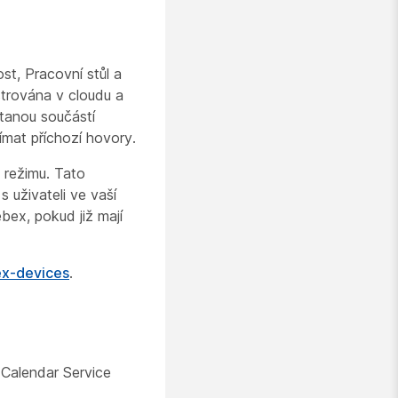
st, Pracovní stůl a
strována v cloudu a
stanou součástí
ímat příchozí hovory.
m režimu. Tato
 uživateli ve vaší
ebex, pokud již mají
ex-devices
.
 Calendar Service