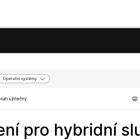
Operační systémy
bsah užitečný
ní pro hybridní sl