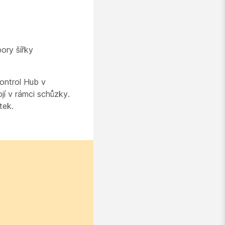
pory šířky
Control Hub v
jí v rámci schůzky.
tek.