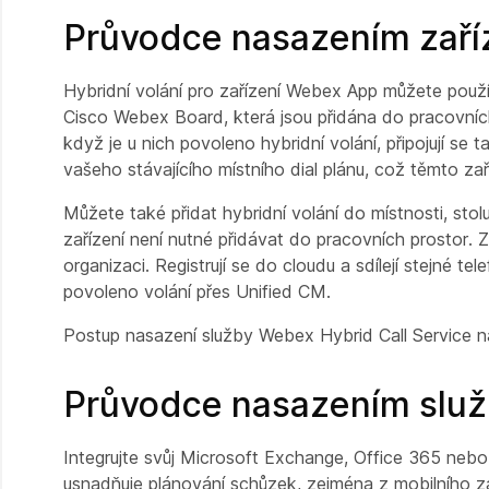
Průvodce nasazením zaříz
Hybridní volání pro zařízení Webex App můžete použít 
Cisco Webex Board, která jsou přidána do pracovních
když je u nich povoleno hybridní volání, připojují s
vašeho stávajícího místního dial plánu, což těmto za
Můžete také přidat hybridní volání do místnosti, stol
zařízení není nutné přidávat do pracovních prostor. Z
organizaci. Registrují se do cloudu a sdílejí stejné te
povoleno volání přes Unified CM.
Postup nasazení služby Webex Hybrid Call Service n
Průvodce nasazením služ
Integrujte svůj Microsoft Exchange, Office 365 neb
usnadňuje plánování schůzek, zejména z mobilního za