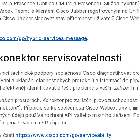
 IM a Presence (Unified CM IM a Presence). Služba hybridn
Webex Teams a klientem Cisco Jabber registrovaným na Uni
m Cisco Jabber sledovat stav přítomnosti uživatelů Cisco W
sco.com/go/hybrid-services-message
.
onektor servisovatelnosti
vníci technické podpory společnosti Cisco diagnostikovat pr
kávání a ukládání diagnostických protokolů a informací do pří
fektivněji identifikovat a řešit problémy s vaším zařízením 
ašich prostorách.
Konektor pro zajištění provozuschopnosti
onektoru“). Připojuje se ke společnosti Cisco Webex, aby přijí
ch údajů používá rozhraní API vašeho místního zařízení. P
ipojena k vašemu SR případu.
v části
https://www.cisco.com/go/serviceability
.