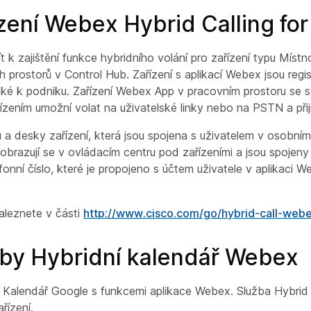
ení Webex Hybrid Calling for
k zajištění funkce hybridního volání pro zařízení typu Místno
 prostorů v Control Hub. Zařízení s aplikací Webex jsou regi
e také k podniku. Zařízení Webex App v pracovním prostoru se 
řízením umožní volat na uživatelské linky nebo na PSTN a přij
u a desky zařízení, která jsou spojena s uživatelem v osobní
obrazují se v ovládacím centru pod zařízeními a jsou spojeny s
lefonní číslo, které je propojeno s účtem uživatele v aplikaci W
aleznete v části
http://www.cisco.com/go/hybrid-call-web
by Hybridní kalendář Webex
o Kalendář Google s funkcemi aplikace Webex. Služba Hybrid
řízení.