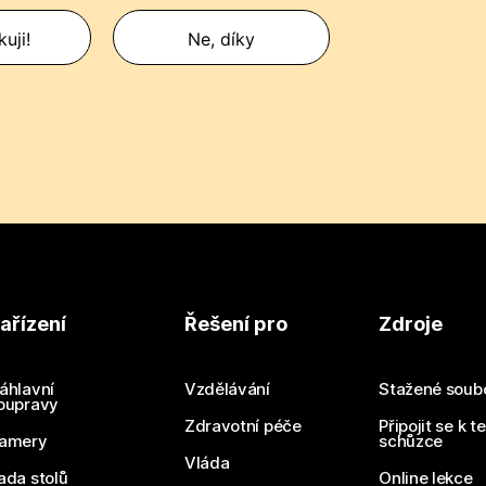
uji!
Ne, díky
ařízení
Řešení pro
Zdroje
áhlavní
Vzdělávání
Stažené soub
oupravy
Zdravotní péče
Připojit se k t
amery
schůzce
Vláda
ada stolů
Online lekce