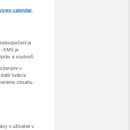
vices-calendar
.
zabezpečení je
). KMS je
 zpráv a souborů.
loženými v
další funkce
ovanému obsahu.
ávy s uživateli v