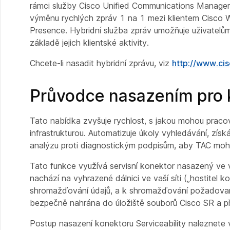
rámci služby Cisco Unified Communications Manager
výměnu rychlých zpráv 1 na 1 mezi klientem Cisco 
Presence. Hybridní služba zpráv umožňuje uživatelů
základě jejich klientské aktivity.
Chcete-li nasadit hybridní zprávu, viz
http://www.ci
Průvodce nasazením pro k
Tato nabídka zvyšuje rychlost, s jakou mohou praco
infrastrukturou. Automatizuje úkoly vyhledávání, zís
analýzu proti diagnostickým podpisům, aby TAC mohl e
Tato funkce využívá
servisní konektor
nasazený ve v
nachází na vyhrazené dálnici ve vaší síti („hostitel k
shromažďování údajů, a k shromažďování požadovaný
bezpečně nahrána do úložiště souborů Cisco SR a př
Postup nasazení konektoru Serviceability naleznete 