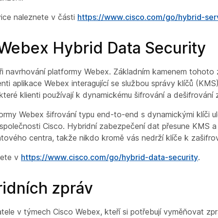
ice naleznete v části
https://www.cisco.com/go/hybrid-ser
Webex Hybrid Data Security
při navrhování platformy Webex. Základním kamenem tohoto 
enti aplikace Webex interagující se službou správy klíčů (KMS
teré klienti používají k dynamickému šifrování a dešifrování
tformy Webex šifrování typu end-to-end s dynamickými klíči u
polečnosti Cisco. Hybridní zabezpečení dat přesune KMS a 
tového centra, takže nikdo kromě vás nedrží klíče k zašifr
nete v
https://www.cisco.com/go/hybrid-data-security
.
idních zpráv
vatele v týmech Cisco Webex, kteří si potřebují vyměňovat zpr