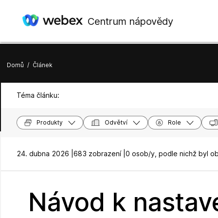
Centrum nápovědy
Domů
/
Článek
Téma článku:
Produkty
Odvětví
Role
24. dubna 2026 |
683 zobrazení |
0 osob/y, podle nichž byl o
Návod k nastave