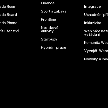
Finance
ada Room
Integrace
Sport a zábava
ada Board
Usnadnění pří
Frontline
ada Phone
Inkluzivita
Neziskové
říslušenství
aktivity
Webináře naži
vyžádání
Start-upy
Komunita We
Hybridní práce
Vývojáři Web
Novinky a ino