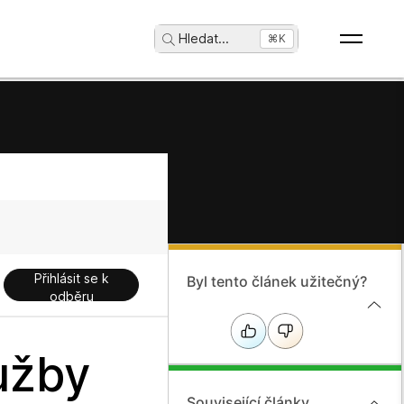
Hledat
...
⌘K
Přihlásit se k
Byl tento článek užitečný?
odběru
užby
Související články