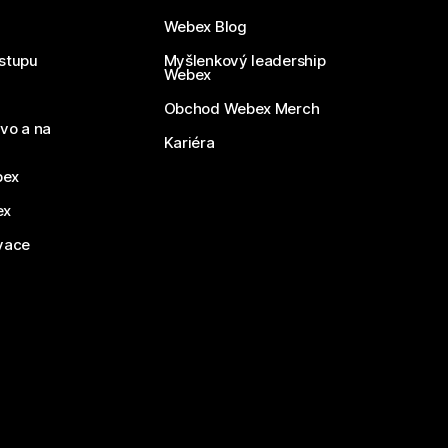
Webex Blog
stupu
Myšlenkový leadership
Webex
Obchod Webex Merch
vo a na
Kariéra
bex
ex
vace