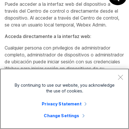
Puede acceder a la interfaz web del dispositivo a
través del Centro de control o directamente desde el
dispositivo. Al acceder a través del Centro de control,
se crea un usuario local temporal,
Webex Admin
.
Acceda directamente a la interfaz web:
Cualquier persona con privilegios de administrador
completo, administrador de dispositivos o administrador
de ubicación puede iniciar sesión con sus credenciales
Webex para iniciar sesión en dispositivos de su
organización sin ninguna configuración en el dispositivo.
By continuing to use our website, you acknowledge
Si se le ha otorgado acceso al dispositivo específico, ya
the use of cookies.
sea como administrador de ubicación u otro rol de
usuario, puede usar sus credenciales Webex para iniciar
Privacy Statement
sesión desde la página de inicio de sesión de la interfaz
web del dispositivo. Su nivel de acceso depende del rol
Change Settings
que se le haya asignado.