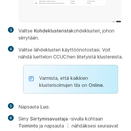
3
Valitse
Kohdeklusterista
kohdeklusteri, johon
siirrytään.
4
Valitse lähdeklusteri käyttöönotostasi. Voit
nähdä luettelon CCUC:hen liitetyistä klustereista.
Varmista, että kaikkien
klusterisolmujen tila on
Online
.
5
Napsauta
Luo
.
6
Siirry
Siirtymisavustaja
-sivulla kohtaan
Toiminto
ja napsauta
⋮
nähdäksesi seuraavat