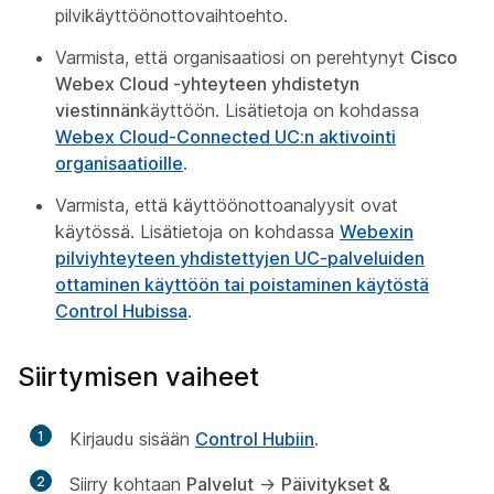
pilvikäyttöönottovaihtoehto.
Varmista, että organisaatiosi on perehtynyt
Cisco
Webex Cloud -yhteyteen yhdistetyn
viestinnän
käyttöön. Lisätietoja on kohdassa
Webex Cloud-Connected UC:n aktivointi
organisaatioille
.
Varmista, että käyttöönottoanalyysit ovat
käytössä. Lisätietoja on kohdassa
Webexin
pilviyhteyteen yhdistettyjen UC-palveluiden
ottaminen käyttöön tai poistaminen käytöstä
Control Hubissa
.
Siirtymisen vaiheet
1
Kirjaudu sisään
Control Hubiin
.
2
Siirry kohtaan
Palvelut
->
Päivitykset &