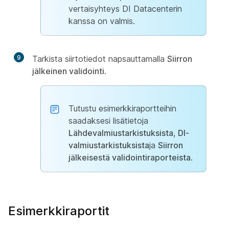
vertaisyhteys DI Datacenterin
kanssa on valmis.
9
Tarkista siirtotiedot napsauttamalla
Siirron
jälkeinen validointi
.
Tutustu esimerkkiraportteihin
saadaksesi lisätietoja
Lähdevalmiustarkistuksista
,
DI-
valmiustarkistuksista
ja
Siirron
jälkeisestä validointiraporteista
.
Esimerkkiraportit