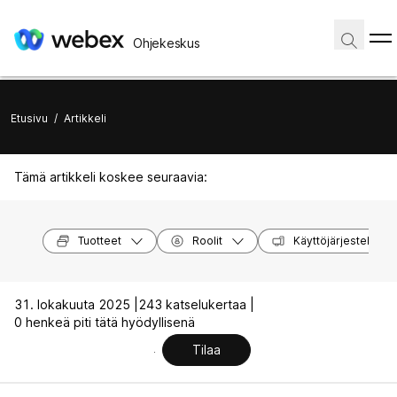
Ohjekeskus
Etusivu
/
Artikkeli
Tämä artikkeli koskee seuraavia:
Tuotteet
Roolit
Käyttöjärjestelmät
31. lokakuuta 2025 |
243 katselukertaa |
0 henkeä piti tätä hyödyllisenä
Tilaa