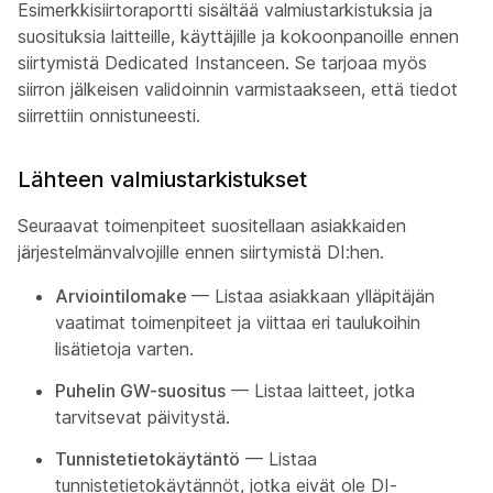
Esimerkkisiirtoraportti sisältää valmiustarkistuksia ja
suosituksia laitteille, käyttäjille ja kokoonpanoille ennen
siirtymistä Dedicated Instanceen. Se tarjoaa myös
siirron jälkeisen validoinnin varmistaakseen, että tiedot
siirrettiin onnistuneesti.
Lähteen valmiustarkistukset
Seuraavat toimenpiteet suositellaan asiakkaiden
järjestelmänvalvojille ennen siirtymistä DI:hen.
Arviointilomake
— Listaa asiakkaan ylläpitäjän
vaatimat toimenpiteet ja viittaa eri taulukoihin
lisätietoja varten.
Puhelin GW-suositus
— Listaa laitteet, jotka
tarvitsevat päivitystä.
Tunnistetietokäytäntö
— Listaa
tunnistetietokäytännöt, jotka eivät ole DI-