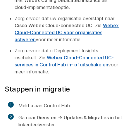
met
Webex Calling Dedicated Instance
als
cloud-implementatieoptie.
Zorg ervoor dat uw organisatie overstapt naar
Cisco Webex Cloud-connected UC
. Zie
Webex
Cloud-Connected UC voor organisaties
activeren
voor meer informatie.
Zorg ervoor dat u Deployment Insights
inschakelt. Zie
Webex Cloud-Connected UC-
services in Control Hub in- of uitschakelen
voor
meer informatie.
Stappen in migratie
1
Meld u aan Control Hub.
2
Ga naar
Diensten
->
Updates & Migraties
in het
linkerdeelvenster.