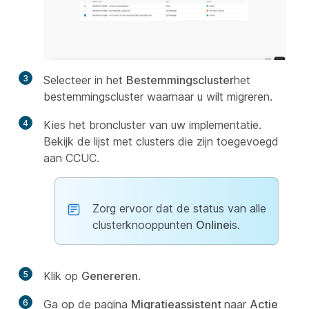
3
Selecteer in het
Bestemmingscluster
het
bestemmingscluster waarnaar u wilt migreren.
4
Kies het broncluster van uw implementatie.
Bekijk de lijst met clusters die zijn toegevoegd
aan CCUC.
Zorg ervoor dat de status van alle
clusterknooppunten
Online
is.
5
Klik op
Genereren
.
6
Ga op de pagina
Migratieassistent
naar
Actie