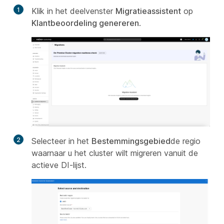
1
Klik in het deelvenster
Migratieassistent
op
Klantbeoordeling genereren
.
2
Selecteer in het
Bestemmingsgebied
de regio
waarnaar u het cluster wilt migreren vanuit de
actieve DI-lijst.