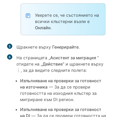
Уверете се, че състоянието на
всички клъстерни възли е
Онлайн
.
5
Щракнете върху
Генерирайте
.
6
На страницата
„Асистент за миграция
“
отидете на
„Действие“
и щракнете върху
⋮
, за да видите следните полета:
Изпълняване на проверки за готовност
на източника
— За да се провери
готовността на изходния клъстер за
мигриране към DI регион.
Изпълняване на проверки за готовност
на DI
— За да се провери готовността на