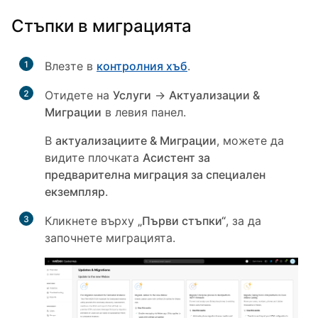
Стъпки в миграцията
1
Влезте в
контролния хъб
.
2
Отидете на
Услуги
->
Актуализации &
Миграции
в левия панел.
В
актуализациите & Миграции
, можете да
видите плочката
Асистент за
предварителна миграция за специален
екземпляр
.
3
Кликнете върху
„Първи стъпки“
, за да
започнете миграцията.