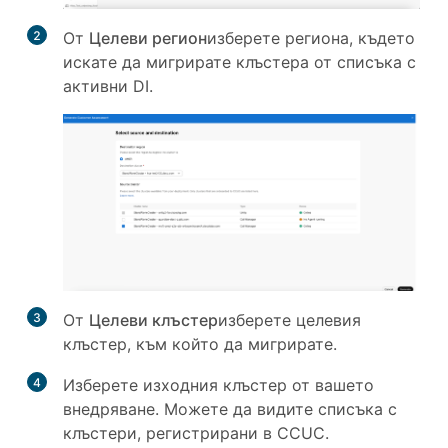
2
От
Целеви регион
изберете региона, където
искате да мигрирате клъстера от списъка с
активни DI.
3
От
Целеви клъстер
изберете целевия
клъстер, към който да мигрирате.
4
Изберете изходния клъстер от вашето
внедряване. Можете да видите списъка с
клъстери, регистрирани в CCUC.