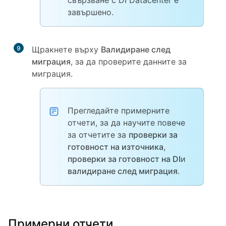
свързване с DI Datacenter е
завършено.
9
Щракнете върху
Валидиране след
миграция
, за да проверите данните за
миграция.
Прегледайте примерните
отчети, за да научите повече
за отчетите за
проверки за
готовност на източника
,
проверки за готовност на DI
и
валидиране след миграция
.
Примерни отчети