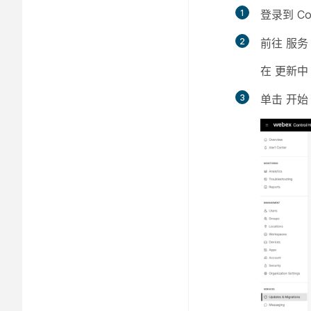
1
登录到 Con
2
前往
服务
在
更新中 
3
单击
开始