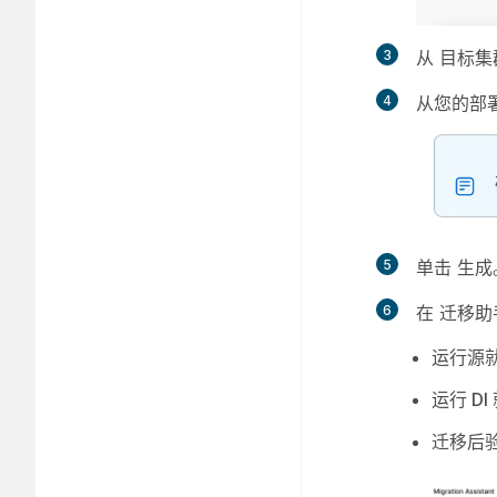
3
从
目标集
4
从您的部
5
单击
生成
6
在
迁移助
运行源
运行 D
迁移后