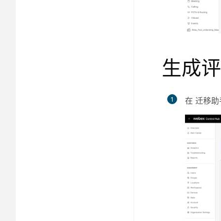
生成评
1
在
迁移助