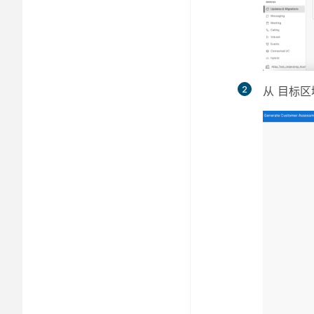
2
从
目标区