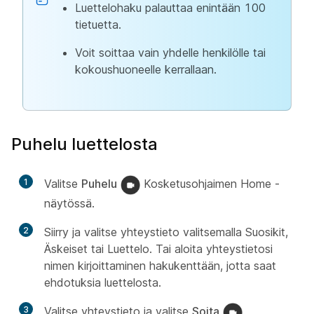
Luettelohaku palauttaa enintään 100
tietuetta.
Voit soittaa vain yhdelle henkilölle tai
kokoushuoneelle kerrallaan.
Puhelu luettelosta
1
Valitse
Puhelu
Kosketusohjaimen Home -
näytössä.
2
Siirry ja valitse yhteystieto valitsemalla Suosikit,
Äskeiset tai Luettelo. Tai aloita yhteystietosi
nimen kirjoittaminen hakukenttään, jotta saat
ehdotuksia luettelosta.
3
Valitse yhteystieto ja valitse
Soita
.