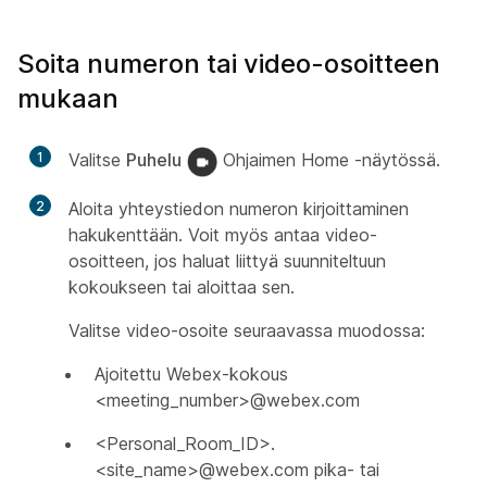
Soita numeron tai video-osoitteen
mukaan
1
Valitse
Puhelu
Ohjaimen Home -näytössä.
2
Aloita yhteystiedon numeron kirjoittaminen
hakukenttään. Voit myös antaa video-
osoitteen, jos haluat liittyä suunniteltuun
kokoukseen tai aloittaa sen.
Valitse video-osoite seuraavassa muodossa:
Ajoitettu Webex-kokous
<meeting_number>@webex.com
<Personal_Room_ID>.
<site_name>@webex.com pika- tai