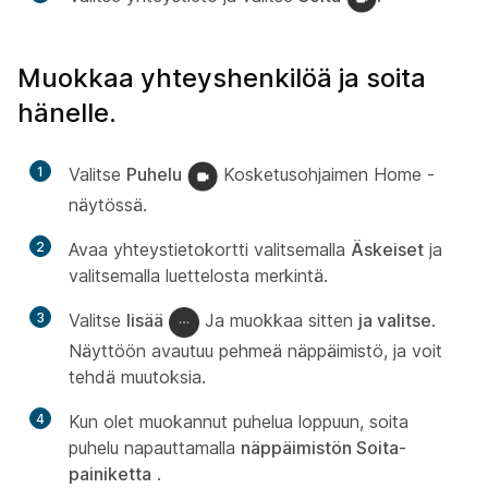
Muokkaa yhteyshenkilöä ja soita
hänelle.
1
Valitse
Puhelu
Kosketusohjaimen Home -
näytössä.
2
Avaa yhteystietokortti valitsemalla
Äskeiset
ja
valitsemalla luettelosta merkintä.
3
Valitse
lisää
Ja muokkaa sitten
ja valitse
.
Näyttöön avautuu pehmeä näppäimistö, ja voit
tehdä muutoksia.
4
Kun olet muokannut puhelua loppuun, soita
puhelu napauttamalla
näppäimistön Soita-
painiketta
.