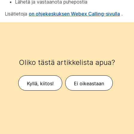
Lähetä ja vastaanota puhepostia
Lisätietoja
on ohjekeskuksen Webex Calling-sivulla
.
Oliko tästä artikkelista apua?
Kyllä, kiitos!
Ei oikeastaan