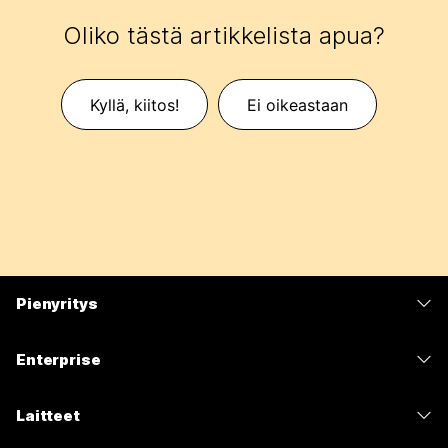
Oliko tästä artikkelista apua?
Kyllä, kiitos!
Ei oikeastaan
Pienyritys
Hinnoittelu
Enterprise
Webex-sovellus
Webex Suite
Laitteet
Meetings
Calling