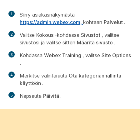
1
Siirry asiakasnäkymästä
https://admin.webex.com,
kohtaan
Palvelut
.
2
Valitse
Kokous
-kohdassa
Sivustot
, valitse
sivustosi ja valitse sitten
Määritä sivusto
.
3
Kohdassa
Webex Training
, valitse
Site Options
.
4
Merkitse valintaruutu
Ota kategorianhallinta
käyttöön
.
5
Napsauta
Päivitä
.