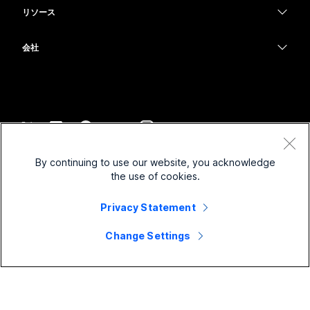
教育
メッセージング
メッセージング
リソース
Desk シリーズ
ヘルスケア
画面共有
ダウンロード
Slido
Room シリーズ
会社
行政
テストミーティングに参加
ウェビナー
Cisco
Board シリーズ
財務
オンラインクラス
Events
サポートへお問い合わせ
Phone シリーズ
スポーツとエンターテインメント
インテグレーション
Contact Center
セールスに問い合わせ
アクセサリ
フロントライン
アクセシビリティ
CPaaS
利用規約
Webex Blog
By continuing to use our website, you acknowledge
非営利
プライバシーステートメント
インクルージョン
セキュリティ
the use of cookies.
Webex ソート リーダーシップ
クッキー
スタートアップ
ライブ & オンデマンド ウェビナー
Control Hub
Webex Merch Store
Privacy Statement
商標
ハイブリッド ワーク
Webex Community
©
2026
Cisco and/or its affiliates. All rights reserved.
キャリア
Change Settings
Webex Developers
ニュース & イノベーション