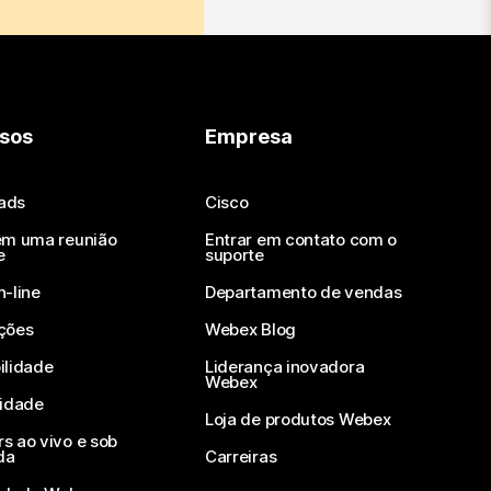
sos
Empresa
ads
Cisco
em uma reunião
Entrar em contato com o
e
suporte
n-line
Departamento de vendas
ções
Webex Blog
ilidade
Liderança inovadora
Webex
vidade
Loja de produtos Webex
s ao vivo e sob
da
Carreiras