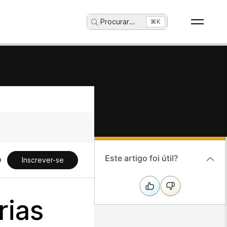
Procurar
...
⌘K
Este artigo foi útil?
Inscrever-se
rias