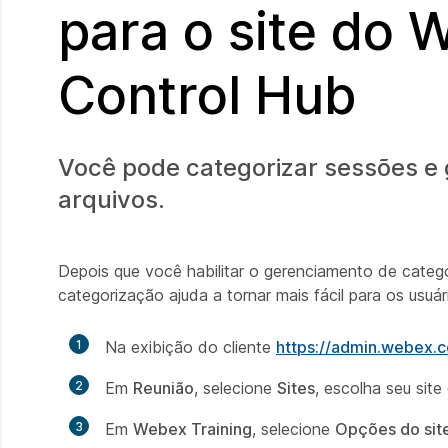
para o site do 
Control Hub
Você pode categorizar sessões e 
arquivos.
Depois que você habilitar o gerenciamento de categ
categorização ajuda a tornar mais fácil para os usuá
1
Na exibição do cliente
https://admin.webex.
2
Em
Reunião
, selecione
Sites
, escolha seu site
3
Em
Webex Training
, selecione
Opções do sit