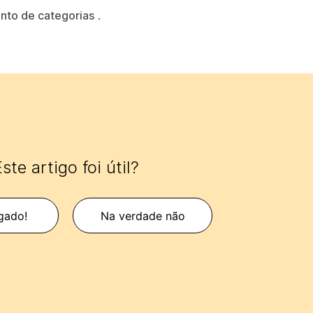
nto de categorias
.
ste artigo foi útil?
gado!
Na verdade não