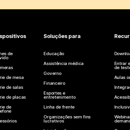
spositivos
Soluções para
Recur
nes de
Educação
Downlo
vido
Assistência médica
Entrar 
meras
de test
Governo
rie de mesa
Aulas o
Financeiro
rie de salas
Integra
Esportes e
rie de placas
entretenimento
Acessib
rie de
Linha de frente
Inclusi
lefone
Organizações sem fins
Webinar
essórios
lucrativos
deman