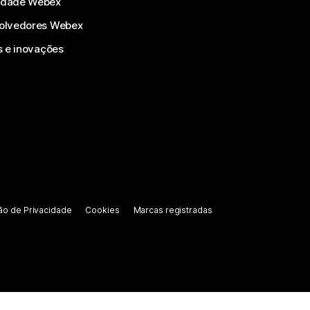
dade Webex
olvedores Webex
s e inovações
ão de Privacidade
Cookies
Marcas registradas