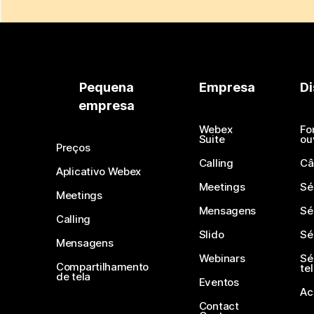
Pequena
Empresa
Di
empresa
Webex
Fo
Suite
ou
Preços
Calling
Câ
Aplicativo Webex
Meetings
Sé
Meetings
Mensagens
Sé
Calling
Slido
Sé
Mensagens
Webinars
Sé
Compartilhamento
te
de tela
Eventos
Ac
Contact