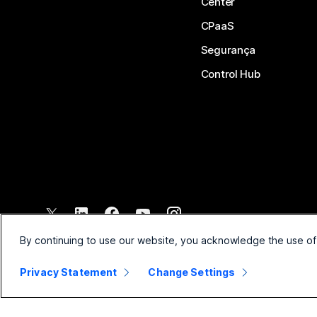
Center
CPaaS
Segurança
Control Hub
©
2026
Cisco e/ou suas afiliadas. Todos os direitos reservados.
By continuing to use our website, you acknowledge the use of
Privacy Statement
Change Settings