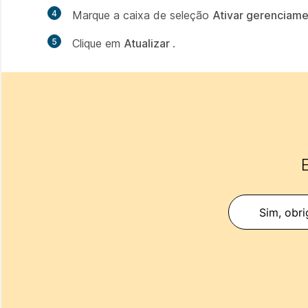
4
Marque a caixa de seleção
Ativar gerenciame
5
Clique em
Atualizar
.
E
Sim, obri