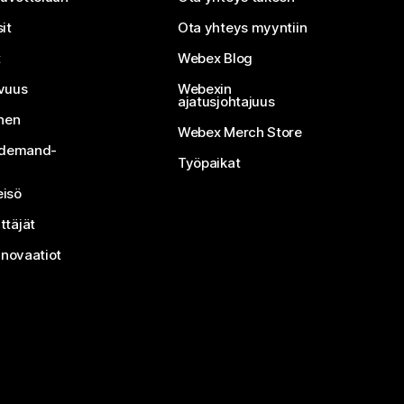
it
Ota yhteys myyntiin
t
Webex Blog
vuus
Webexin
ajatusjohtajuus
inen
Webex Merch Store
n-demand-
Työpaikat
isö
ttäjät
nnovaatiot