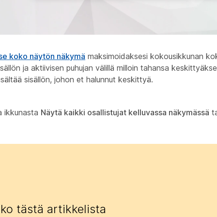
tse koko näytön näkymä
maksimoidaksesi kokousikkunan ko
llön ja aktiivisen puhujan välillä milloin tahansa keskittyäk
ältää sisällön, johon et halunnut keskittyä.
a ikkunasta
Näytä kaikki osallistujat kelluvassa näkymässä
t
iko tästä artikkelista