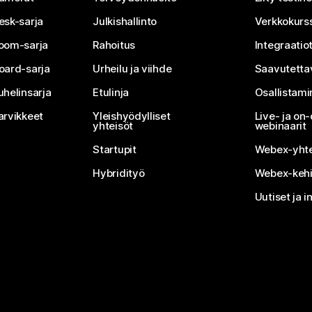
esk-sarja
Julkishallinto
Verkkokurss
oom-sarja
Rahoitus
Integraatio
oard-sarja
Urheilu ja viihde
Saavutetta
uhelinsarja
Etulinja
Osallistam
arvikkeet
Yleishyödylliset
Live- ja o
yhteisöt
webinaarit
Startupit
Webex-yhte
Hybridityö
Webex-kehi
Uutiset ja i