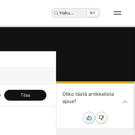
Haku
...
⌘K
Oliko tästä artikkelista
Tilaa
apua?