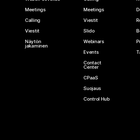
Meetings
Meetings
D
Calling
Viestit
R
Viestit
Slido
B
Näytön
Webinars
P
jakaminen
Events
T
Contact
Center
CPaaS
Suojaus
Control Hub