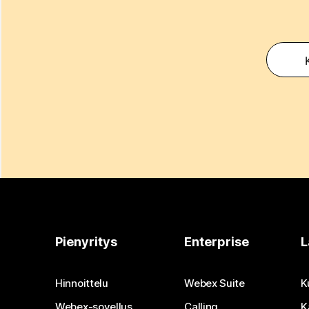
K
Pienyritys
Enterprise
L
Hinnoittelu
Webex Suite
K
Webex-sovellus
Calling
K