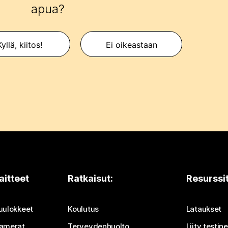
apua?
yllä, kiitos!
Ei oikeastaan
aitteet
Ratkaisut:
Resurssi
uulokkeet
Koulutus
Lataukset
amerat
Terveydenhuolto
Liity testi