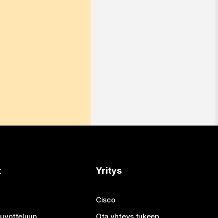
t
Yritys
Cisco
neuvotteluun
Ota yhteys tukeen