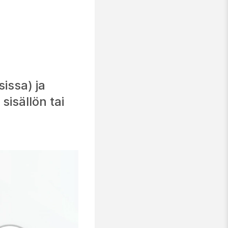
issa) ja
isällön tai