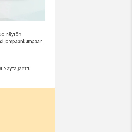
ko näytön
sesi jompaankumpaan.
ai
Näytä jaettu