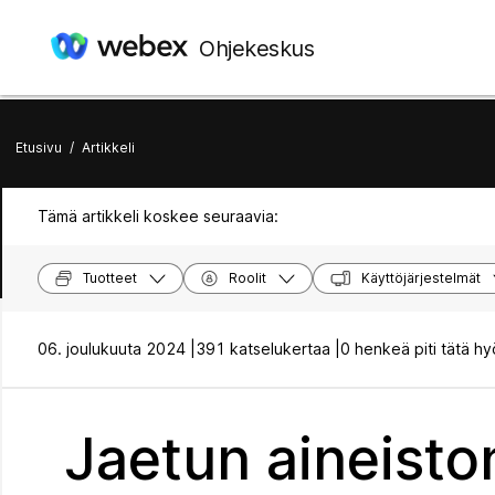
Ohjekeskus
Etusivu
/
Artikkeli
Tämä artikkeli koskee seuraavia:
Tuotteet
Roolit
Käyttöjärjestelmät
06. joulukuuta 2024 |
391 katselukertaa |
0 henkeä piti tätä hy
Jaetun aineiston