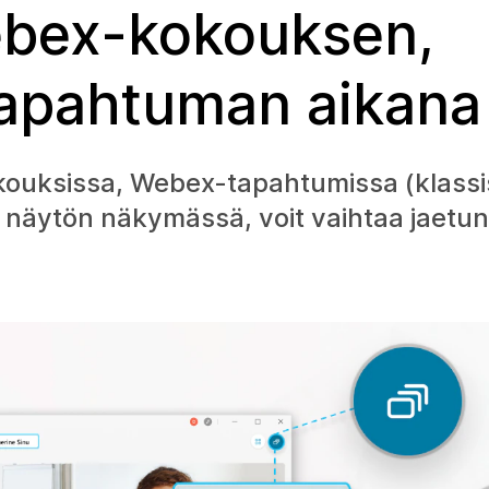
ebex-kokouksen,
tapahtuman aikana
kouksissa, Webex-tapahtumissa (klassis
näytön näkymässä, voit vaihtaa jaetun s