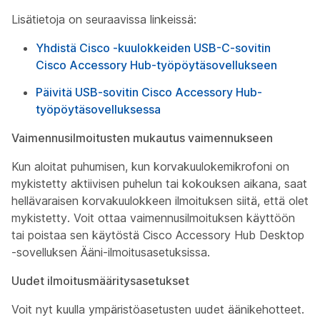
Lisätietoja on seuraavissa linkeissä:
Yhdistä Cisco -kuulokkeiden USB-C-sovitin
Cisco Accessory Hub-työpöytäsovellukseen
Päivitä USB-sovitin Cisco Accessory Hub-
työpöytäsovelluksessa
Vaimennusilmoitusten mukautus vaimennukseen
Kun aloitat puhumisen, kun korvakuulokemikrofoni on
mykistetty aktiivisen puhelun tai kokouksen aikana, saat
hellävaraisen korvakuulokkeen ilmoituksen siitä, että olet
mykistetty. Voit ottaa vaimennusilmoituksen käyttöön
tai poistaa sen käytöstä Cisco Accessory Hub Desktop
-sovelluksen Ääni-ilmoitusasetuksissa.
Uudet ilmoitusmääritysasetukset
Voit nyt kuulla ympäristöasetusten uudet äänikehotteet.