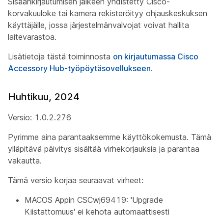
Sisäänkirjautumisen jälkeen yhdistetty Cisco-
korvakuuloke tai kamera rekisteröityy ohjauskeskuksen
käyttäjälle, jossa järjestelmänvalvojat voivat hallita
laitevarastoa.
Lisätietoja tästä toiminnosta
on kirjautumassa Cisco
Accessory Hub-työpöytäsovellukseen
.
Huhtikuu, 2024
Versio: 1.0.2.276
Pyrimme aina parantaaksemme käyttökokemusta. Tämä
ylläpitävä päivitys sisältää virhekorjauksia ja parantaa
vakautta.
Tämä versio korjaa seuraavat virheet:
MACOS Appin CSCwj69419: 'Upgrade
Kiistattomuus' ei kehota automaattisesti