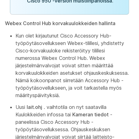
Cisco 950 -version muistiinpanoissa
.
Webex Control Hub korvakuulokkeiden hallinta
Kun olet kirjautunut Cisco Accessory Hub-
työpöytäsovellukseen Webex-tilillesi, yhdistetty
Cisco-korvakuuloke rekisteröityy tilillesi
numerossa Webex Control Hub. Webex
järjestelmänvalvojat voivat sitten määrittää
korvakuulokkeiden asetukset ohjauskeskuksessa.
Nämä kokoonpanot siirretään Accessory Hub -
työpöytäsovellukseen, ja voit tarkastella myös
määrityspäivityksiä.
Uusi
lait.ohj
. vaihtotila on nyt saatavilla
Kuulokkeiden infossa
tai
Kameran tiedot
-
paneelissa Cisco Accessory Hub -
työpöytäsovelluksessa. Ohjauskeskuksen
järjestelmänvalvojat voivat siirtää laitteisto-