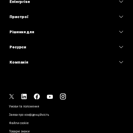
Enterprise
Програма Webex
Webex Suite
Пристрої
Наради
Calling
Гарнітури
Calling
Рішення для
Наради
Камери
Освітні заклади
Обмін повідомленнями
Обмін повідомленнями
Ресурси
Серія настільних пристроїв
Медичні установи
Спільний доступ до екрана
Завантаження
Slido
Серія Room
Компанія
Державні установи
Приєднатися до тестової наради
Вебінари
Cisco
Серія дощок
Фінанси
Онлайн-заняття
Події
Зв’язатися зі службою підтримки
Серія Phone
Спорт і розваги
Можливості інтеграції
Контакт-центр
Зв’язатися з відділом продажу
Аксесуари
Робота з клієнтами
Спеціальні можливості
CPaaS
Умови та положення
Webex Blog
Некомерційні організації
Заява про конфіденційність
Інклюзивність
Безпека
Новаторські ідеї Webex
Файли cookie
Стартапи
Вебінари наживо й на вимогу
Control Hub
Магазин брендованої продукції Webex
Товарні знаки