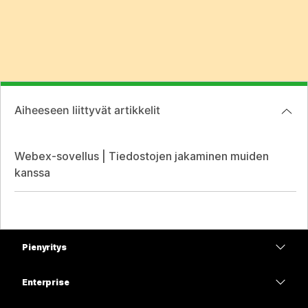
Aiheeseen liittyvät artikkelit
Webex-sovellus | Tiedostojen jakaminen muiden
kanssa
Pienyritys
Hinnoittelu
Enterprise
Webex-sovellus
Webex Suite