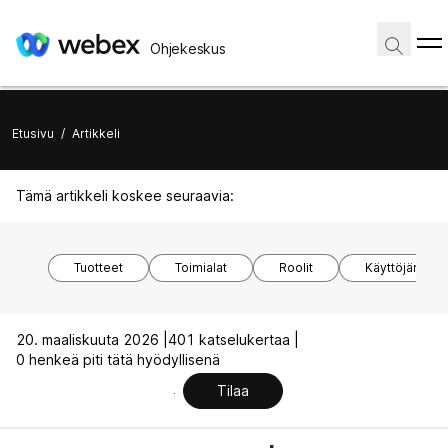
Ohjekeskus
Etusivu
/
Artikkeli
Tämä artikkeli koskee seuraavia:
Tuotteet
Toimialat
Roolit
Käyttöjärjest
20. maaliskuuta 2026 |
401 katselukertaa |
0 henkeä piti tätä hyödyllisenä
Tilaa