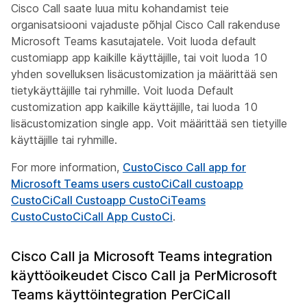
Cisco Call saate luua mitu kohandamist teie
organisatsiooni vajaduste põhjal Cisco Call rakenduse
Microsoft Teams kasutajatele. Voit luoda default
customiapp app kaikille käyttäjille, tai voit luoda 10
yhden sovelluksen lisäcustomization ja määrittää sen
tietykäyttäjille tai ryhmille. Voit luoda Default
customization app kaikille käyttäjille, tai luoda 10
lisäcustomization single app. Voit määrittää sen tietyille
käyttäjille tai ryhmille.
For more information,
CustoCisco Call app for
Microsoft Teams users custoCiCall custoapp
CustoCiCall Custoapp CustoCiTeams
CustoCustoCiCall App CustoCi
.
Cisco Call ja Microsoft Teams integration
käyttöoikeudet Cisco Call ja PerMicrosoft
Teams käyttöintegration PerCiCall