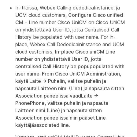
In-tiloissa, Webex Calling dededicaInstance, ja
UCM cloud customers,
Configure Cisco unified
CM
– Line number Cisco UniCM on Cisco UniCM
on yhdistettävä User ID, jotta Centralised Call
History be populated with user name. For in-
place, Webex Call Dededicaininstance and UCM
cloud customers,
In-place Cisco uniCM Line
number on yhdistettävä User ID, jotta
centralised Call History be popupopulated with
user name. From Cisco UniCM Administration,
käytä
Laite
→
Puhelin
, valitse puhelin ja
napsauta
Laitteen nimi (Line)
ja napsauta sitten
Association
paneelissa vaad
Laite
→
Phone
Phone
, valitse puhelin ja napsauta
Laitteen nimi (Line)
ja napsauta sitten
Association
paneelissa niin pääset
Line
käyttäjäassociated line
.