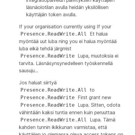
läsnäolotilan avulla heidän yksilöllisen
käyttäjän token avulla.
If your organisation currently using If your
Et halua
Presence.ReadWrite.All
myöntää uut luba ning you ei halua myöntää
luba eikä tehdä järgmist
Lupa, muutoksia ei
Presence.ReadWrite
tarvita. Läsnäsynsynedelleen työskennellä
sausuju...
Jos haluat siirtyä
to
Presence.ReadWrite.All
First grant new
Presence.ReadWrite
Lupa. Sitten, odota
Presence.ReadWrite
vähintään kaksi tuntia ennen kuin peruuttaa
Lupa. Tämä
Presence.ReadWrite.All
kahden tunnin ikikkunan varmistaa, että
käyttäjien jo olemassa oleva access tokens on