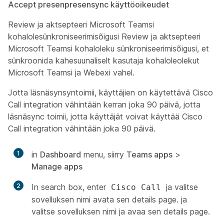
Accept presenpresensync käyttöoikeudet
Review ja aktsepteeri Microsoft Teamsi
kohalolesünkroniseerimisõigusi Review ja aktsepteeri
Microsoft Teamsi kohaloleku sünkroniseerimisõigusi, et
sünkroonida kahesuunaliselt kasutaja kohaloleolekut
Microsoft Teamsi ja Webexi vahel.
Jotta läsnäsynsyntoimii, käyttäjien on käytettävä Cisco
Call integration vähintään kerran joka 90 päivä, jotta
läsnäsync toimii, jotta käyttäjät voivat käyttää Cisco
Call integration vähintään joka 90 päivä.
1
in
Dashboard
menu, siirry
Teams apps
>
Manage apps
2
In search box, enter
ja valitse
Cisco Call
sovelluksen nimi avata sen details page. ja
valitse sovelluksen nimi ja avaa sen details page.