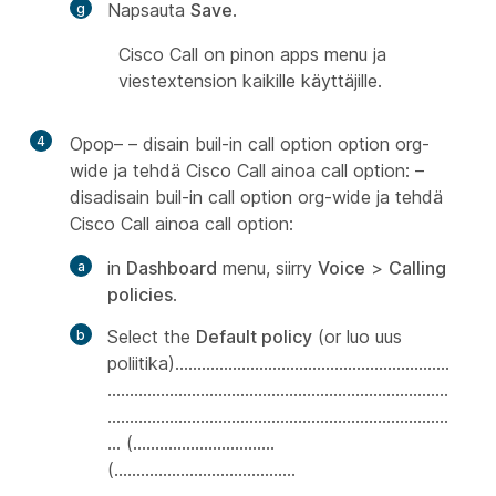
Napsauta
Save
.
Cisco Call on pinon apps menu ja
viestextension kaikille käyttäjille.
4
Opop– – disain buil-in call option option org-
wide ja tehdä Cisco Call ainoa call option: –
disadisain buil-in call option org-wide ja tehdä
Cisco Call ainoa call option:
in
Dashboard
menu, siirry
Voice
>
Calling
policies
.
Select the
Default policy
(or luo uus
poliitika)..............................................................
.............................................................................
.............................................................................
... (................................
(.........................................