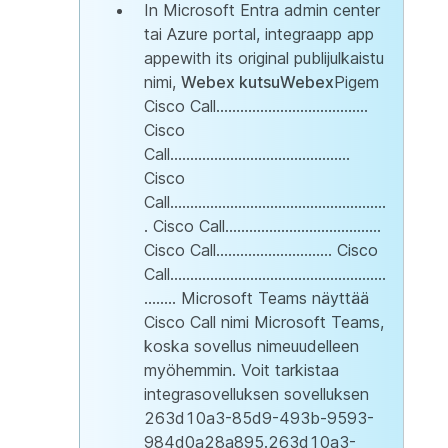
In Microsoft Entra admin center
tai Azure portal, integraapp app
appewith its original publijulkaistu
nimi,
Webex kutsuWebex
Pigem
Cisco Call......................................
Cisco
Call.............................................
Cisco
Call......................................................
. Cisco Call.......................................
Cisco Call............................. Cisco
Call......................................................
........ Microsoft Teams näyttää
Cisco Call nimi Microsoft Teams,
koska sovellus nimeuudelleen
myöhemmin. Voit tarkistaa
integrasovelluksen sovelluksen
263d10a3-85d9-493b-9593-
984d0a28a895.263d10a3-