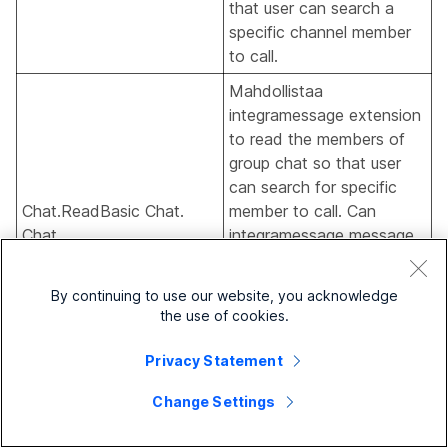
that user can search a
specific channel member
to call.
Mahdollistaa
integramessage extension
to read the members of
group chat so that user
can search for specific
Chat.ReadBasic Chat.
member to call. Can
Chat
integramessage message
extension Can read the
members of the group
By continuing to use our website, you acknowledge
chat so that user can
the use of cookies.
search for specific
member to call.
Privacy Statement
Mahdollistaa
Change Settings
integraservice lukea
Presen.Read.All
läsnätiedot kaikkien