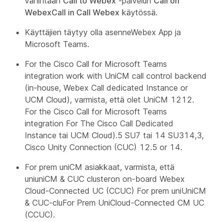
vähintään
Call to Webex
-palvelun
Call on
WebexCall in Call Webex
käytössä.
Käyttäjien täytyy olla asenneWebex App ja
Microsoft Teams.
For the Cisco Call for Microsoft Teams
integration work with UniCM call control backend
(in-house, Webex Call dedicated Instance or
UCM Cloud), varmista, että olet UniCM 1212.
For the Cisco Call for Microsoft Teams
integration For The Cisco Call Dedicated
Instance tai UCM Cloud).5 SU7 tai 14 SU314,3,
Cisco Unity Connection (CUC) 12.5 or 14.
For prem uniCM asiakkaat, varmista, että
uniuniCM & CUC clusteron on-board Webex
Cloud-Connected UC (CCUC) For prem uniUniCM
& CUC-cluFor Prem UniCloud-Connected CM UC
(CCUC).