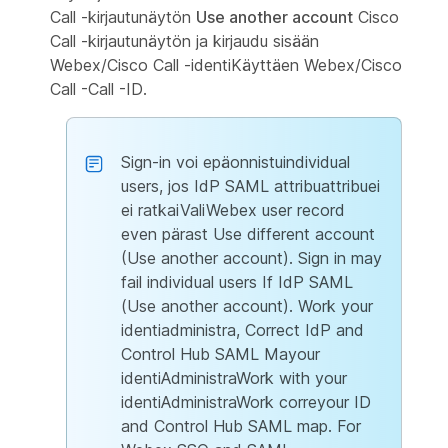
Call -kirjautunäytön
Use another account
Cisco
Call -kirjautunäytön ja kirjaudu sisään
Webex/Cisco Call -identiKäyttäen Webex/Cisco
Call -Call -ID.
Sign-in voi epäonnistuindividual
users, jos IdP SAML attribuattribuei
ei ratkaiValiWebex user record
even pärast Use different account
(Use another account). Sign in may
fail individual users If IdP SAML
(Use another account). Work your
identiadministra, Correct IdP and
Control Hub SAML Mayour
identiAdministraWork with your
identiAdministraWork correyour ID
and Control Hub SAML map. For