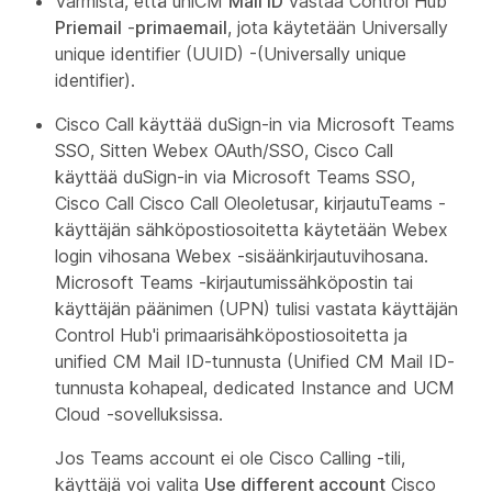
Varmista, että uniCM
Mail ID
vastaa Control Hub
Priemail
-
primaemail
, jota käytetään Universally
unique identifier (UUID) -(Universally unique
identifier).
Cisco Call käyttää duSign-in via Microsoft Teams
SSO, Sitten Webex OAuth/SSO, Cisco Call
käyttää duSign-in via Microsoft Teams SSO,
Cisco Call Cisco Call Oleoletusar, kirjautuTeams -
käyttäjän sähköpostiosoitetta käytetään Webex
login vihosana Webex -sisäänkirjautuvihosana.
Microsoft Teams -kirjautumissähköpostin tai
käyttäjän päänimen (UPN) tulisi vastata käyttäjän
Control Hub'i primaarisähköpostiosoitetta ja
unified CM Mail ID-tunnusta (Unified CM Mail ID-
tunnusta kohapeal, dedicated Instance and UCM
Cloud -sovelluksissa.
Jos Teams account ei ole Cisco Calling -tili,
käyttäjä voi valita
Use different account
Cisco