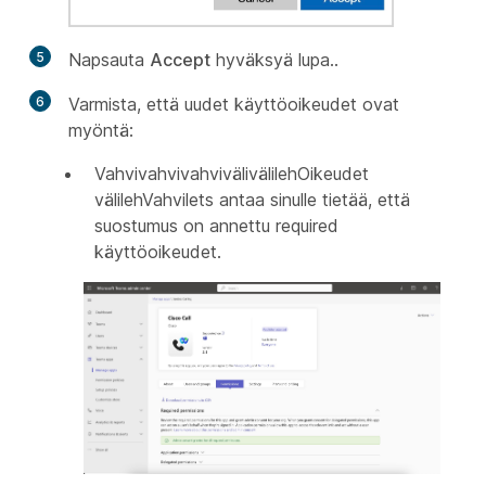
5
Napsauta
Accept
hyväksyä lupa..
6
Varmista, että uudet käyttöoikeudet ovat
myöntä:
VahvivahvivahvivälivälilehOikeudet
välilehVahvilets antaa sinulle tietää, että
suostumus on annettu required
käyttöoikeudet.