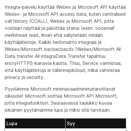
Integra-palvelu käyttää Webex ja Microsoft API käyttää
Webex- ja Microsoft API access data, kuten centralised
call history (CCALL), Webex ja Microsoft API, jotta
voidaan näyttää ja päivittää status (esim. vocemail’
merkitread read, ilman että säilytetään mitään
käyttäjätietoja. Kaikki tiedonsiirto integraja ja
Webex/Microsoft bacbacbacds (Webex/Microsoft All
Data transfer All integraData Transfer tapahtuu
encryHTTPS-kanavia kautta. Thus, Service varmistaa,
että käyttäjätietoja ei tallennepilcloud, mikä vahvistaa
privacy ja security.
Pyydämme Microsoft minimavaadminimatarvittavat
oikeudet Microsoft soittaa Microsoft API Microsoft,
jotta integrafunktion. Seuraavassa taulukko kuvaa
jokainen pyytämämme lupa ja miksi sitä tarvitaan.
Lupa
Syy