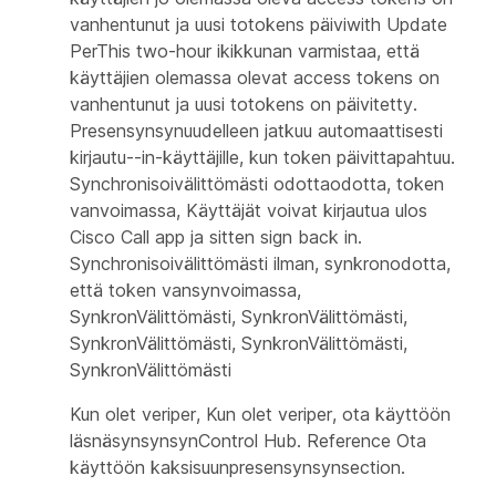
vanhentunut ja uusi totokens päiviwith Update
PerThis two-hour ikikkunan varmistaa, että
käyttäjien olemassa olevat access tokens on
vanhentunut ja uusi totokens on päivitetty.
Presensynsynuudelleen jatkuu automaattisesti
kirjautu--in-käyttäjille, kun token päivittapahtuu.
Synchronisoivälittömästi odottaodotta, token
vanvoimassa, Käyttäjät voivat kirjautua ulos
Cisco Call app ja sitten sign back in.
Synchronisoivälittömästi ilman, synkronodotta,
että token vansynvoimassa,
SynkronVälittömästi, SynkronVälittömästi,
SynkronVälittömästi, SynkronVälittömästi,
SynkronVälittömästi
Kun olet veriper, Kun olet veriper, ota käyttöön
läsnäsynsynsynControl Hub. Reference
Ota
käyttöön kaksisuunpresensynsyn
section.