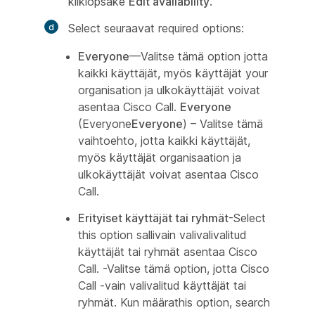
kliklõpsake
Edit availability
.
Select seuraavat required options:
Everyone
—Valitse tämä option jotta
kaikki käyttäjät, myös käyttäjät your
organisation ja ulkokäyttäjät voivat
asentaa Cisco Call.
Everyone
(Everyone
Everyone
) – Valitse tämä
vaihtoehto, jotta kaikki käyttäjät,
myös käyttäjät organisaation ja
ulkokäyttäjät voivat asentaa Cisco
Call.
Erityiset käyttäjät tai ryhmät
-Select
this option sallivain valivalivalitud
käyttäjät tai ryhmät asentaa Cisco
Call. -Valitse tämä option, jotta Cisco
Call -vain valivalitud käyttäjät tai
ryhmät. Kun määrathis option, search