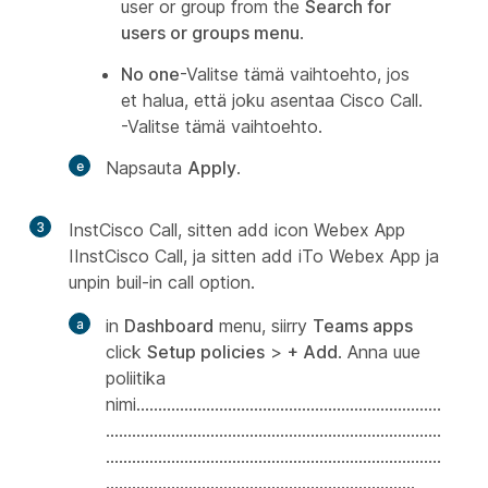
user or group from the
Search for
users or groups menu
.
No one
-Valitse tämä vaihtoehto, jos
et halua, että joku asentaa Cisco Call.
-Valitse tämä vaihtoehto.
Napsauta
Apply
.
3
InstCisco Call, sitten add icon Webex App
IInstCisco Call, ja sitten add iTo Webex App ja
unpin buil-in call option.
in
Dashboard
menu, siirry
Teams apps
click
Setup policies
>
+ Add
. Anna uue
poliitika
nimi......................................................................
.............................................................................
.............................................................................
.......................................................................