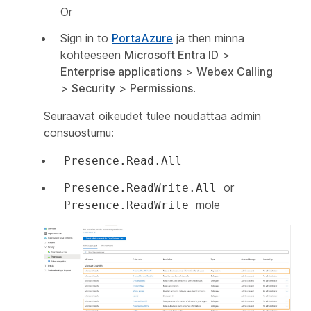
Or
Sign in to
PortaAzure
ja then minna
kohteeseen
Microsoft Entra ID
>
Enterprise applications
>
Webex Calling
>
Security
>
Permissions
.
Seuraavat oikeudet tulee noudattaa admin
consuostumu:
Presence.Read.All
or
Presence.ReadWrite.All
mole
Presence.ReadWrite