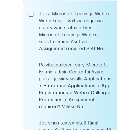
Jotta Microsoft Teams ja Webex
Webbex voit välttää ongelmia
esiintysync status liittyen
Microsoft Teams ja Webex,
suosittelemme Asettaa
Assignment required
Sett
No
.
Päivitasetuksen, siirry Microsoft
Entmin admin Center tai Azure
portal, ja siirry sivulle
Applications
>
Enterprise Applications
>
App
Registrations
>
Webex Calling
>
Properties
>
Assignment
required?
Valitse
No
.
Jos sinun täytyy pitää tämä
asetus Kyllä mistä tahansa syystä,