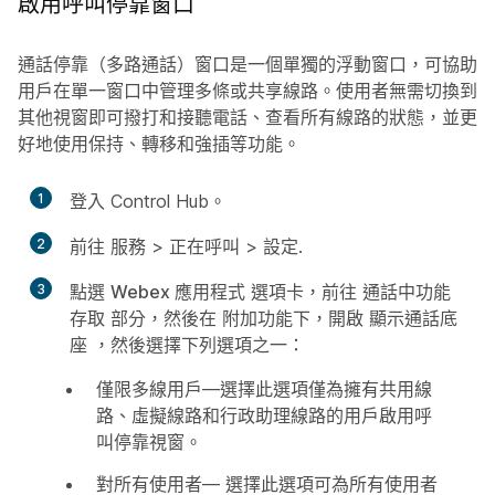
啟用呼叫停靠窗口
通話停靠（多路通話）窗口是一個單獨的浮動窗口，可協助
用戶在單一窗口中管理多條或共享線路。使用者無需切換到
其他視窗即可撥打和接聽電話、查看所有線路的狀態，並更
好地使用保持、轉移和強插等功能。
1
登入 Control Hub。
2
前往
服務
>
正在呼叫
>
設定
.
3
點選
Webex 應用程式
選項卡，前往
通話中功能
存取
部分，然後在
附加功能
下，開啟
顯示通話底
座
，然後選擇下列選項之一：
僅限多線用戶
—選擇此選項僅為擁有共用線
路、虛擬線路和行政助理線路的用戶啟用呼
叫停靠視窗。
對所有使用者
— 選擇此選項可為所有使用者