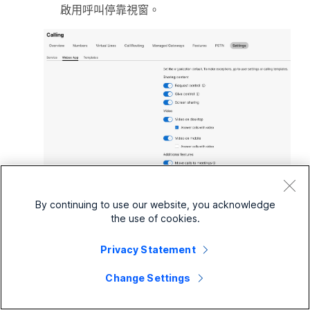
啟用呼叫停靠視窗。
By continuing to use our website, you acknowledge
您也可以在使用者群組層級和使用者層級配置此功
the use of cookies.
能。
Privacy Statement
使用者群組層級：前往
服務
>
正在呼叫
>
設
Change Settings
定
>
模板
>
Webex 應用
>
建立模板
>
建立
模板
>
通話中功能存取
。