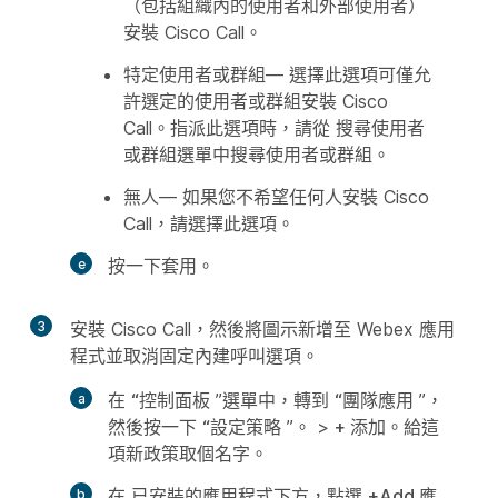
（包括組織內的使用者和外部使用者）
安裝 Cisco Call。
特定使用者或群組
— 選擇此選項可僅允
許選定的使用者或群組安裝 Cisco
Call。指派此選項時，請從
搜尋使用者
或群組選單
中搜尋使用者或群組。
無人
— 如果您不希望任何人安裝 Cisco
Call，請選擇此選項。
按一下
套用
。
3
安裝 Cisco Call，然後將圖示新增至 Webex 應用
程式並取消固定內建呼叫選項。
在
“控制面板
”選單中，轉到
“團隊應用
”，
然後按一下
“設定策略
”。 >
+ 添加
。給這
項新政策取個名字。
在
已安裝的應用程式
下方，點選
+Add 應