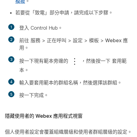
模板
。
若要從「致電」部分申請，請完成以下步驟。
1
登入 Control Hub。
2
前往
服務
>
正在呼叫
>
設定
>
模板
>
Webex 應
用
。
3
按一下現有範本旁邊的
，然後按一下
套用範
本
。
4
輸入要套用範本的群組名稱，然後選擇該群組。
5
按一下
完成
。
隱藏使用者的 Webex 應用程式視窗
個人使用者設定會覆蓋組織層級和使用者群組層級的設定。