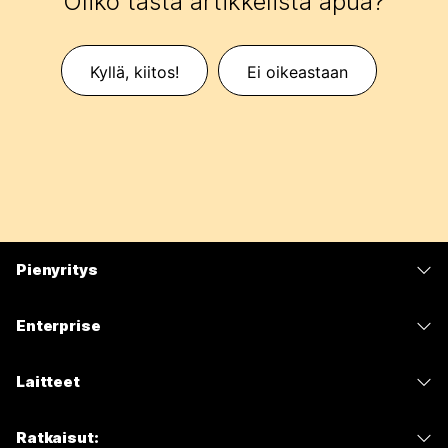
Oliko tästä artikkelista apua?
Kyllä, kiitos!
Ei oikeastaan
Pienyritys
Hinnoittelu
Enterprise
Webex-sovellus
Webex Suite
Laitteet
Meetings
Calling
Kuulokkeet
Calling
Ratkaisut:
Meetings