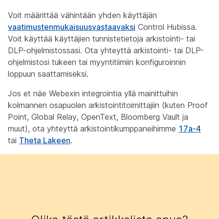
Voit määrittää vähintään yhden käyttäjän
vaatimustenmukaisuusvastaavaksi
Control Hubissa.
Voit käyttää käyttäjien tunnistetietoja arkistointi- tai
DLP-ohjelmistossasi. Ota yhteyttä arkistointi- tai DLP-
ohjelmistosi tukeen tai myyntitiimiin konfiguroinnin
loppuun saattamiseksi.
Jos et näe Webexin integrointia yllä mainittuihin
kolmannen osapuolen arkistointitoimittajiin (kuten Proof
Point, Global Relay, OpenText, Bloomberg Vault ja
muut), ota yhteyttä arkistointikumppaneihimme
17a-4
tai
Theta Lakeen
.