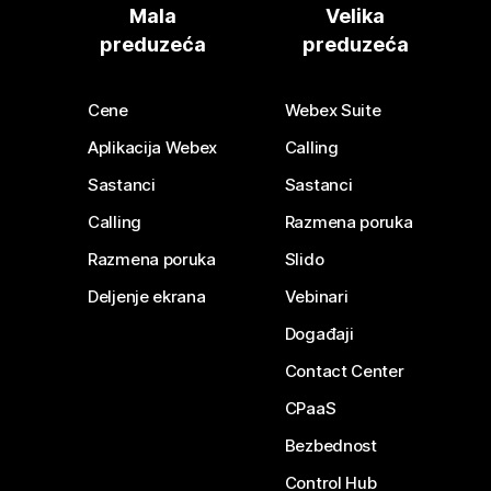
Mala
Velika
preduzeća
preduzeća
Cene
Webex Suite
Aplikacija Webex
Calling
Sastanci
Sastanci
Calling
Razmena poruka
Razmena poruka
Slido
Deljenje ekrana
Vebinari
Događaji
Contact Center
CPaaS
Bezbednost
Control Hub