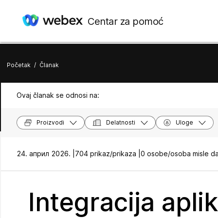
Centar za pomoć
Početak
/
Članak
Ovaj članak se odnosi na:
Proizvodi
Delatnosti
Uloge
24. април 2026. |
704 prikaz/prikaza |
0 osobe/osoba misle da
Integracija apl