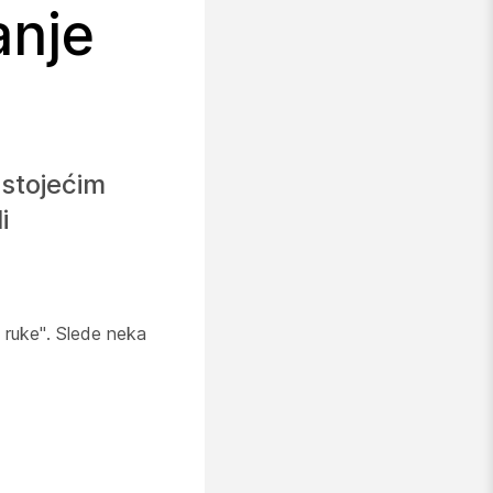
anje
ostojećim
i
u ruke". Slede neka