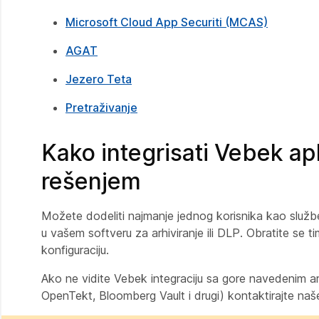
Microsoft Cloud App Securiti (MCAS)
AGAT
Jezero Teta
Pretraživanje
Kako integrisati Vebek apl
rešenjem
Možete dodeliti najmanje jednog korisnika kao služ
u vašem softveru za arhiviranje ili DLP. Obratite se ti
konfiguraciju.
Ako ne vidite Vebek integraciju sa gore navedenim ar
OpenTekt, Bloomberg Vault i drugi) kontaktirajte na