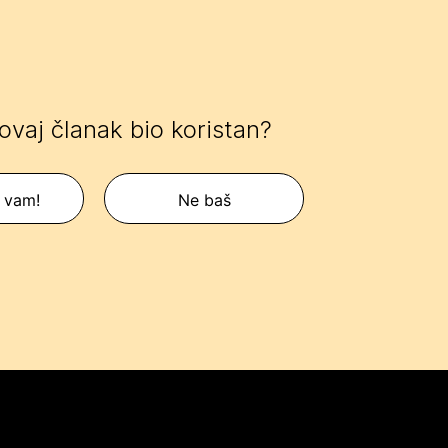
 ovaj članak bio koristan?
 vam!
Ne baš