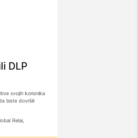
ili DLP
tive svojih korisnika
da biste dovršili
obal Relai,