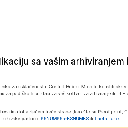
ikaciju sa vašim arhiviranjem 
benika
za usklađenost u Control Hub-u. Možete koristiti akredi
mu za podršku ili prodaju za vaš softver za arhiviranje ili DLP 
hivskim dobavljačem treće strane (kao što su Proof point, Gl
še arhivske partnere
KSNUMKSa-KSNUMKS
ili
Theta Lake
.