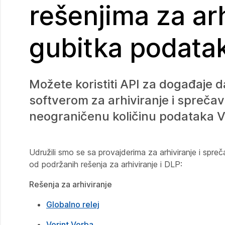
rešenjima za arh
gubitka podata
Možete koristiti API za događaje da
softverom za arhiviranje i sprečav
neograničenu količinu podataka Ve
Udružili smo se sa provajderima za arhiviranje i spre
od podržanih rešenja za arhiviranje i DLP:
Rešenja za arhiviranje
Globalno relej
Verint Verba