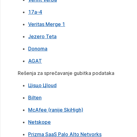
17a-4
Veritas Merge 1
Jezero Teta
Donoma
AGAT
Rešenja za sprečavanje gubitka podataka
Цisцo Цloud
Bilten
McAfee (ranije SkiHigh)
Netskope
Prizma SaaS Palo Alto Netvorks