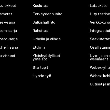
uulokkeet
Koulutus
Lataukset
amerat
Terveydenhuolto
Liity testi
esk-sarja
Julkishallinto
Verkkokurss
oom-sarja
Rahoitus
Integraatio
oard-sarja
Urheilu ja viihde
Saavutetta
uhelinsarja
Etulinja
Osallistam
arvikkeet
Yleishyödylliset
Live- ja o
yhteisöt
webinaarit
Startupit
Webex-yhte
Hybridityö
Webex-kehi
Uutiset ja i