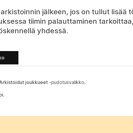
kistoinnin jälkeen, jos on tullut lisää tö
uksessa tiimin palauttaminen tarkoittaa,
työskennellä yhdessä.
ko
Arkistoidut joukkueet
-pudotusvalikko.
oi
.