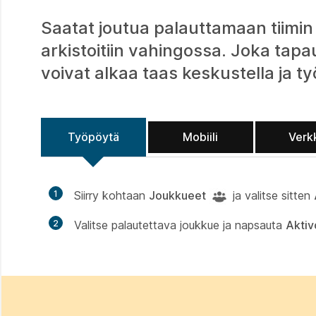
Saatat joutua palauttamaan tiimin ar
arkistoitiin vahingossa. Joka tapa
voivat alkaa taas keskustella ja 
Työpöytä
Mobiili
Verk
1
Siirry kohtaan
Joukkueet
ja valitse sitten
2
Valitse palautettava joukkue ja napsauta
Aktiv