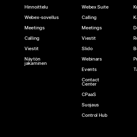
Hinnoittelu
Webex Suite
K
Webex-sovellus
Calling
K
Meetings
Meetings
D
Calling
Viestit
R
Viestit
Slido
B
Näytön
Webinars
P
jakaminen
Events
T
Contact
Center
CPaaS
Suojaus
Control Hub