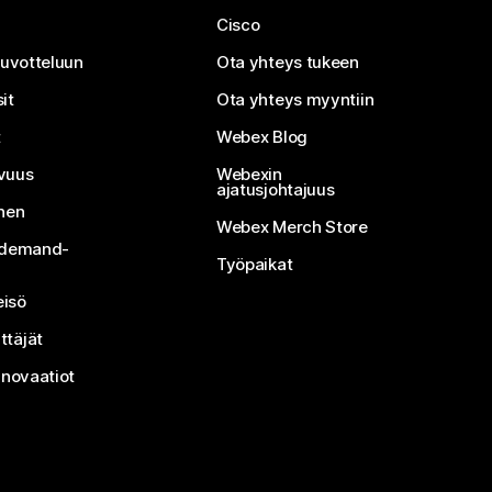
Cisco
neuvotteluun
Ota yhteys tukeen
it
Ota yhteys myyntiin
t
Webex Blog
vuus
Webexin
ajatusjohtajuus
inen
Webex Merch Store
n-demand-
Työpaikat
isö
ttäjät
nnovaatiot