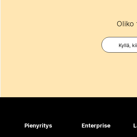
Oliko 
Kyllä, ki
Pienyritys
Enterprise
L