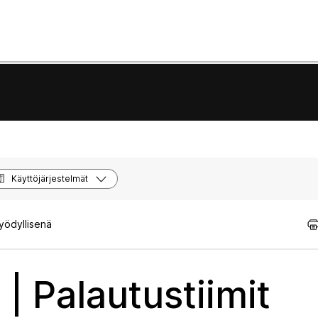
Käyttöjärjestelmät
hyödyllisenä
| Palautustiimit