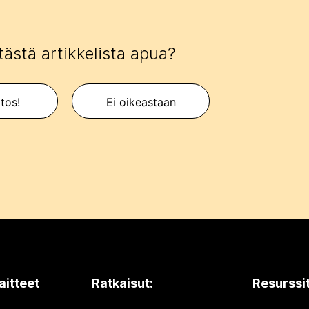
tästä artikkelista apua?
itos!
Ei oikeastaan
aitteet
Ratkaisut:
Resurssi