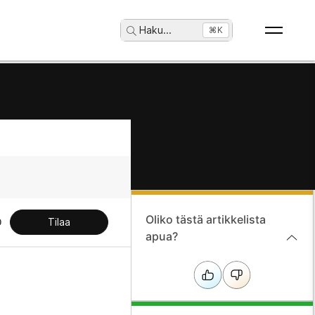
Haku
...
⌘K
Oliko tästä artikkelista
Tilaa
apua?