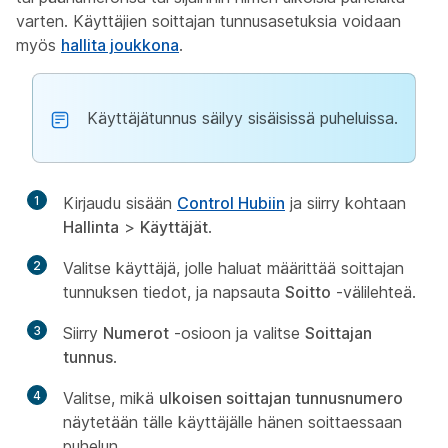
varten. Käyttäjien soittajan tunnusasetuksia voidaan
myös
hallita joukkona
.
Käyttäjätunnus säilyy sisäisissä puheluissa.
1
Kirjaudu sisään
Control Hubiin
ja siirry kohtaan
Hallinta
>
Käyttäjät
.
2
Valitse käyttäjä, jolle haluat määrittää soittajan
tunnuksen tiedot, ja napsauta
Soitto
-välilehteä.
3
Siirry
Numerot
-osioon ja valitse
Soittajan
tunnus
.
4
Valitse, mikä
ulkoisen soittajan tunnusnumero
näytetään tälle käyttäjälle hänen soittaessaan
puhelun.