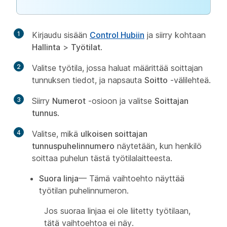
1
Kirjaudu sisään
Control Hubiin
ja siirry kohtaan
Hallinta
>
Työtilat
.
2
Valitse työtila, jossa haluat määrittää soittajan
tunnuksen tiedot, ja napsauta
Soitto
-välilehteä.
3
Siirry
Numerot
-osioon ja valitse
Soittajan
tunnus
.
4
Valitse, mikä
ulkoisen soittajan
tunnuspuhelinnumero
näytetään, kun henkilö
soittaa puhelun tästä työtilalaitteesta.
Suora linja
— Tämä vaihtoehto näyttää
työtilan puhelinnumeron.
Jos suoraa linjaa ei ole liitetty työtilaan,
tätä vaihtoehtoa ei näy.