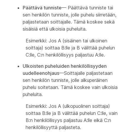
Päättävä tunniste
— Päättävä tunniste tai
sen henkilön tunniste, jolle puhelu siirretään,
paljastetaan soittajalle. Tämä koskee sekä
sisäisiä että ulkoisia puheluita.
Esimerkki: Jos A (sisäinen tai ulkoinen
soittaja) soittaa B:lle ja B välittää puhelun
C:lle, C:n henkilöllisyys paljastuu A:lle.
Ulkoisten puheluiden henkilöllisyyden
uudelleenohjaus
—Soittajalle paljastetaan
sen henkilön tunniste, jolle alkuperäinen
puhelu soitetaan. Tämä koskee vain ulkoisia
puheluita.
Esimerkki: Jos A (ulkopuolinen soittaja)
soittaa B:lle ja B välittää puhelun C:lle, vain
B:n henkilöllisyys paljastuu A:lle eikä C:n
henkilöllisyyttä paljasteta.