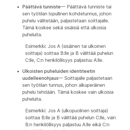
Päättävä tunniste
— Päättävä tunniste tai
sen työtilan lopullinen kohdetunnus, johon
puhelu välitetään, paljastetaan soittajalle.
Tämä koskee sekä sisäisiä että ulkoisia
puheluita.
Esimerkki: Jos A (sisäinen tai ulkoinen
soittaja) soittaa B:lle ja B välittää puhelun
C:lle, C:n henkilöllisyys paljastuu A:lle.
Ulkoisten puheluiden identiteetin
uudelleenohjaus
— Soittajalle paljastetaan
sen työtilan tunnus, johon alkuperäinen
puhelu tehdään. Tämä koskee vain ulkoisia
puheluita.
Esimerkki: Jos A (ulkopuolinen soittaja)
soittaa B:lle ja B välittää puhelun C:lle, vain
B:n henkilöllisyys paljastuu A:lle eikä C:n