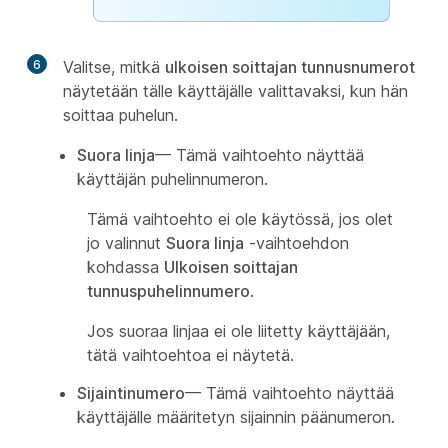
6
Valitse, mitkä
ulkoisen soittajan tunnusnumerot
näytetään tälle käyttäjälle valittavaksi, kun hän
soittaa puhelun.
Suora linja
— Tämä vaihtoehto näyttää
käyttäjän puhelinnumeron.
Tämä vaihtoehto ei ole käytössä, jos olet
jo valinnut
Suora linja
-vaihtoehdon
kohdassa
Ulkoisen soittajan
tunnuspuhelinnumero
.
Jos suoraa linjaa ei ole liitetty käyttäjään,
tätä vaihtoehtoa ei näytetä.
Sijaintinumero
— Tämä vaihtoehto näyttää
käyttäjälle määritetyn sijainnin päänumeron.