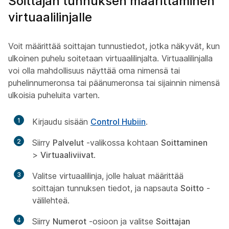
Soittajan tunnuksen määrittäminen
virtuaalilinjalle
Voit määrittää soittajan tunnustiedot, jotka näkyvät, kun
ulkoinen puhelu soitetaan virtuaalilinjalta. Virtuaalilinjalla
voi olla mahdollisuus näyttää oma nimensä tai
puhelinnumeronsa tai päänumeronsa tai sijainnin nimensä
ulkoisia puheluita varten.
1
Kirjaudu sisään
Control Hubiin
.
2
Siirry
Palvelut
-valikossa kohtaan
Soittaminen
>
Virtuaaliviivat
.
3
Valitse virtuaalilinja, jolle haluat määrittää
soittajan tunnuksen tiedot, ja napsauta
Soitto
-
välilehteä.
4
Siirry
Numerot
-osioon ja valitse
Soittajan