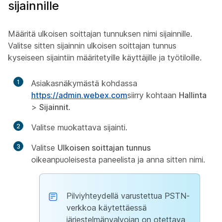
sijainnille
Määritä ulkoisen soittajan tunnuksen nimi sijainnille.
Valitse sitten sijainnin ulkoisen soittajan tunnus
kyseiseen sijaintiin määritetyille käyttäjille ja työtiloille.
1
Asiakasnäkymästä kohdassa
https://admin.webex.com
siirry kohtaan
Hallinta
>
Sijainnit
.
2
Valitse muokattava sijainti.
3
Valitse
Ulkoisen soittajan tunnus
oikeanpuoleisesta paneelista ja anna sitten nimi.
Pilviyhteydellä varustettua PSTN-
verkkoa käytettäessä
järjestelmänvalvojan on otettava