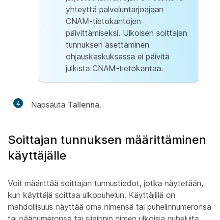
yhteyttä palveluntarjoajaan
CNAM-tietokantojen
päivittämiseksi. Ulkoisen soittajan
tunnuksen
asettaminen
ohjauskeskuksessa ei päivitä
julkista CNAM-tietokantaa.
4
Napsauta
Tallenna
.
Soittajan tunnuksen määrittäminen
käyttäjälle
Voit määrittää soittajan tunnustiedot, jotka näytetään,
kun käyttäjä soittaa ulkopuhelun. Käyttäjillä on
mahdollisuus näyttää oma nimensä tai puhelinnumeronsa
tai päänumeronsa tai sijainnin nimen ulkoisia puheluita