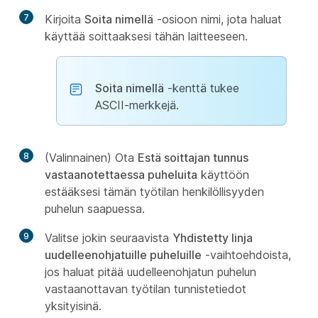
7
Kirjoita
Soita nimellä
-osioon nimi, jota haluat
käyttää soittaaksesi tähän laitteeseen.
Soita nimellä
-kenttä tukee
ASCII-merkkejä.
8
(Valinnainen) Ota
Estä soittajan tunnus
vastaanotettaessa puheluita
käyttöön
estääksesi tämän työtilan henkilöllisyyden
puhelun saapuessa.
9
Valitse jokin seuraavista
Yhdistetty linja
uudelleenohjatuille puheluille
-vaihtoehdoista,
jos haluat pitää uudelleenohjatun puhelun
vastaanottavan työtilan tunnistetiedot
yksityisinä.