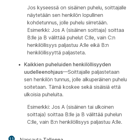
Jos kyseessä on sisäinen puhelu, soittajalle
näytetään sen henkilön lopullinen
kohdetunnus, jolle puhelu siirretään.
Esimerkki: Jos A (sisäinen soittaja) soittaa
B:lle ja B välittää puhelut C:lle, vain C:n
henkilöllisyys paljastuu A:lle eikä B:n
henkilöllisyyttä paljasteta.
Kaikkien puheluiden henkilöllisyyden
uudelleenohjaus
—Soittajalle paljastetaan
sen henkilön tunnus, jolle alkuperäinen puhelu
soitetaan. Tämä koskee sekä sisäisiä että
ulkoisia puheluita.
Esimerkki: Jos A (sisäinen tai ulkoinen
soittaja) soittaa B:lle ja B välittää puhelun
C:lle, vain B:n henkilöllisyys paljastuu A:lle.
11
Napsauta
Tallenna
.