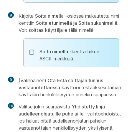
8
Kirjoita
Soita nimellä
-osiossa mukautettu nimi
kenttiin
Soita etunimellä
ja
Soita sukunimellä
.
Voit soittaa käyttäjälle tällä nimellä.
Soita nimellä
-kenttä tukee
ASCII-merkkejä.
9
(Valinnainen) Ota
Estä soittajan tunnus
vastaanotettaessa
käyttöön estääksesi tämän
käyttäjän henkilöllisyyden puhelun saapuessa.
10
Valitse jokin seuraavista
Yhdistetty linja
uudelleenohjatuille puheluille
-vaihtoehdoista,
jos haluat pitää uudelleenohjatun puhelun
vastaanottajan henkilöllisyyden yksityisenä.