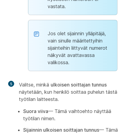
vastata.
Jos olet sijainnin ylläpitäjä,
vain sinulle määritettyihin
sijainteihin liittyvät numerot
näkyvät avattavassa
valikossa.
5
Valitse, minkä
ulkoisen soittajan tunnus
näytetään, kun henkilö soittaa puhelun tästä
työtilan laitteesta.
Suora viiva
— Tämä vaihtoehto näyttää
työtilan nimen.
Sijainnin ulkoisen soittajan tunnus
— Tämä