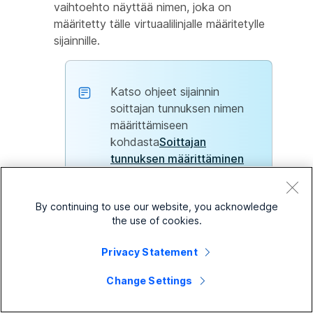
vaihtoehto näyttää nimen, joka on
määritetty tälle virtuaalilinjalle määritetylle
sijainnille.
Katso ohjeet sijainnin
soittajan tunnuksen nimen
määrittämiseen
kohdasta
Soittajan
tunnuksen määrittäminen
sijainnille [].
By continuing to use our website, you acknowledge
the use of cookies.
Muun ulkoisen soittajan tunnus
— Tämä
vaihtoehto näyttää tähän kenttään
Privacy Statement
syötetyn nimen.
Change Settings
8
Valitse, minkä
suoran linjan soittajan tunnus