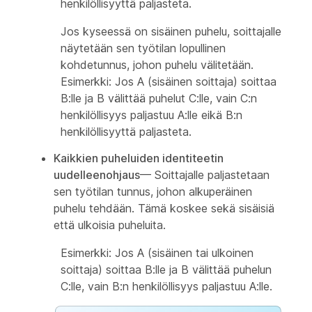
henkilöllisyyttä paljasteta.
Jos kyseessä on sisäinen puhelu, soittajalle
näytetään sen työtilan lopullinen
kohdetunnus, johon puhelu välitetään.
Esimerkki: Jos A (sisäinen soittaja) soittaa
B:lle ja B välittää puhelut C:lle, vain C:n
henkilöllisyys paljastuu A:lle eikä B:n
henkilöllisyyttä paljasteta.
Kaikkien puheluiden identiteetin
uudelleenohjaus
— Soittajalle paljastetaan
sen työtilan tunnus, johon alkuperäinen
puhelu tehdään. Tämä koskee sekä sisäisiä
että ulkoisia puheluita.
Esimerkki: Jos A (sisäinen tai ulkoinen
soittaja) soittaa B:lle ja B välittää puhelun
C:lle, vain B:n henkilöllisyys paljastuu A:lle.