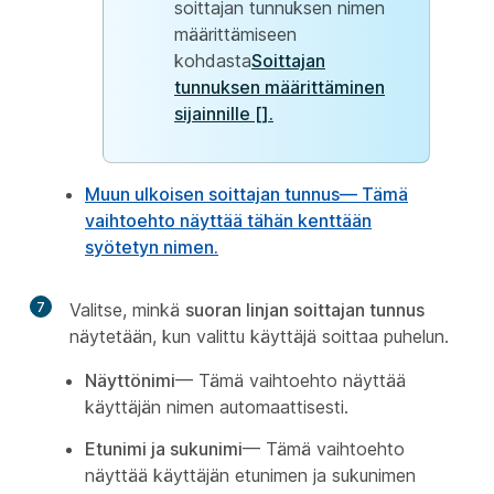
soittajan tunnuksen nimen
määrittämiseen
kohdasta
Soittajan
tunnuksen määrittäminen
sijainnille [].
Muun ulkoisen soittajan tunnus
— Tämä
vaihtoehto näyttää tähän kenttään
syötetyn nimen.
7
Valitse, minkä
suoran linjan soittajan tunnus
näytetään, kun valittu käyttäjä soittaa puhelun.
Näyttönimi
— Tämä vaihtoehto näyttää
käyttäjän nimen automaattisesti.
Etunimi ja sukunimi
— Tämä vaihtoehto
näyttää käyttäjän etunimen ja sukunimen