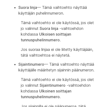
Suora linja
— Tämä vaihtoehto näyttää
käyttäjän puhelinnumeron.
Tämä vaihtoehto ei ole käytössä, jos olet
jo valinnut
Suora linja
-vaihtoehdon
kohdassa
Ulkoisen soittajan
tunnuspuhelinnumero
.
Jos suoraa linjaa ei ole liitetty käyttäjään,
tätä vaihtoehtoa ei näytetä.
Sijaintinumero
— Tämä vaihtoehto näyttää
käyttäjälle määritetyn sijainnin päänumeron.
Tämä vaihtoehto ei ole käytössä, jos olet
jo valinnut
Sijaintinumero
-vaihtoehdon
kohdassa
Ulkoinen soittajan
tunnuspuhelinnumero
.
Jos sijainnilla ei ole päänumeroa, tätä