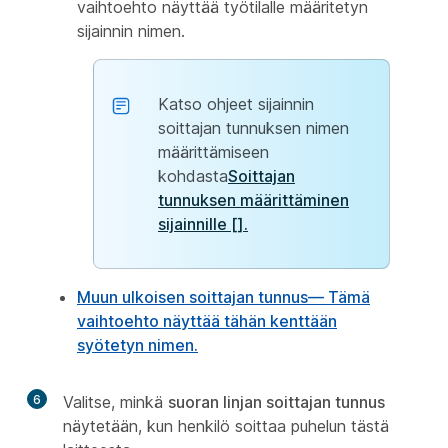
vaihtoehto näyttää työtilalle määritetyn
sijainnin nimen.
Katso ohjeet sijainnin
soittajan tunnuksen nimen
määrittämiseen
kohdasta
Soittajan
tunnuksen määrittäminen
sijainnille [].
Muun ulkoisen soittajan tunnus
— Tämä
vaihtoehto näyttää tähän kenttään
syötetyn nimen.
6
Valitse, minkä
suoran linjan soittajan tunnus
näytetään, kun henkilö soittaa puhelun tästä