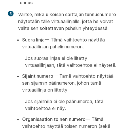
tunnus
.
5
Valitse, mikä
ulkoisen soittajan tunnusnumero
näytetään tälle virtuaalilinjalle, jotta he voivat
valita sen soitettavan puhelun yhteydessä.
Suora linja
— Tämä vaihtoehto näyttää
virtuaalilinjan puhelinnumeron.
Jos suoraa linjaa ei ole liitetty
virtuaalilinjaan, tätä vaihtoehtoa ei näytetä.
Sijaintinumero
— Tämä vaihtoehto näyttää
sen sijainnin päänumeron, johon tämä
virtuaalilinja on liitetty.
Jos sijainnilla ei ole päänumeroa, tätä
vaihtoehtoa ei näy.
Organisaation toinen numero
— Tämä
vaihtoehto näyttää toisen numeron (sekä