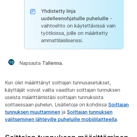
Yhdistetty linja
uudelleenohjatuille puheluille
-
vaihtoehto on käytettävissä vain
työtiloissa, joille on määritetty
ammattilaislisenssi.
10
Napsauta
Tallenna
.
Kun olet määrittänyt soittajan tunnusasetukset,
käyttäjät voivat valita vaaditun soittajan tunnuksen
useista määrittämistäsi soittajan tunnuksista
soittaessaan puhelun. Lisätietoja on kohdissa
Soittajan
tunnuksen muuttaminen
ja
Soittajan tunnuksen
valitseminen lähteville puheluille mobiililaitteella
.