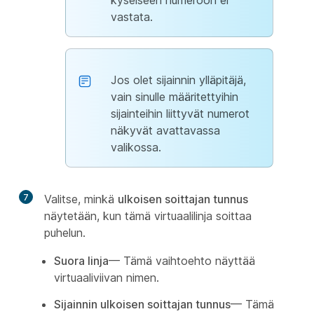
kyseiseen numeroon ei
vastata.
Jos olet sijainnin ylläpitäjä,
vain sinulle määritettyihin
sijainteihin liittyvät numerot
näkyvät avattavassa
valikossa.
7
Valitse, minkä
ulkoisen soittajan tunnus
näytetään, kun tämä virtuaalilinja soittaa
puhelun.
Suora linja
— Tämä vaihtoehto näyttää
virtuaaliviivan nimen.
Sijainnin ulkoisen soittajan tunnus
— Tämä