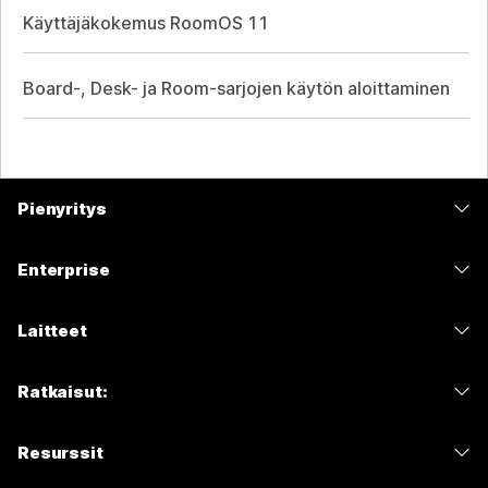
Käyttäjäkokemus RoomOS 11
Board-, Desk- ja Room-sarjojen käytön aloittaminen
Pienyritys
Hinnoittelu
Enterprise
Webex-sovellus
Webex Suite
Laitteet
Meetings
Calling
Kuulokkeet
Calling
Ratkaisut:
Meetings
Kamerat
Viestit
Koulutus
Viestit
Resurssit
Desk-sarja
Näytön jakaminen
Terveydenhuolto
Slido