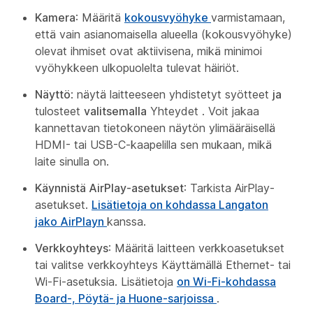
Kamera
: Määritä
kokousvyöhyke
varmistamaan,
että vain asianomaisella alueella (kokousvyöhyke)
olevat ihmiset ovat aktiivisena, mikä minimoi
vyöhykkeen ulkopuolelta tulevat häiriöt.
Näyttö
: näytä laitteeseen yhdistetyt syötteet
ja
tulosteet
valitsemalla
Yhteydet
. Voit jakaa
kannettavan tietokoneen näytön ylimääräisellä
HDMI- tai USB-C-kaapelilla sen mukaan, mikä
laite sinulla on.
Käynnistä AirPlay-asetukset
: Tarkista AirPlay-
asetukset.
Lisätietoja on kohdassa Langaton
jako AirPlayn
kanssa.
Verkkoyhteys
: Määritä laitteen verkkoasetukset
tai valitse verkkoyhteys Käyttämällä Ethernet- tai
Wi-Fi-asetuksia. Lisätietoja
on Wi-Fi-kohdassa
Board-, Pöytä- ja Huone-sarjoissa
.