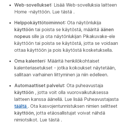
Web-sovellukset
: Lisää Web-sovelluksia laitteen
Home -näyttöön. Lue tästä
.
Helppokäyttötoiminnot
: Ota näytönlukija
käyttöön
tai poista se käytöstä, määritä
äänen
nopeus
sille ja ota näytönlukijan
Pikakuvake-ele
käyttöön tai poista se käytöstä, jotta se voidaan
ottaa käyttöön ja pois käytöstä kosketuksella.
Oma kalenteri
: Määritä henkilökohtaiset
kalenteriasetukset - jotka kokoukset näytetään,
sallitaan varhainen liittyminen ja niin edelleen.
Automaattiset palvelut
: Ota puheavustaja
käyttöön
, jotta voit olla vuorovaikutuksessa
laitteen kanssa äänellä. Lue lisää Puheavustajasta
täältä
. Ota kasvojentunnistuksen nimien selitteet
käyttöön
, jotta etäosallistujat voivat nähdä
nimiotsikot. Lue tästä
.