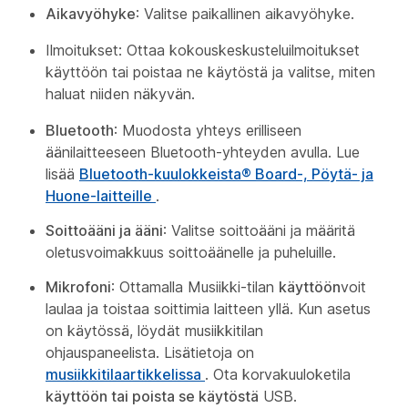
Aikavyöhyke
: Valitse paikallinen aikavyöhyke.
Ilmoitukset: Ottaa kokouskeskusteluilmoitukset
käyttöön tai poistaa ne käytöstä ja valitse, miten
haluat niiden näkyvän.
Bluetooth
: Muodosta yhteys erilliseen
äänilaitteeseen Bluetooth-yhteyden avulla. Lue
lisää
Bluetooth-kuulokkeista® Board-, Pöytä- ja
Huone-laitteille
.
Soittoääni ja ääni
: Valitse soittoääni ja määritä
oletusvoimakkuus soittoäänelle ja puheluille.
Mikrofoni
: Ottamalla Musiikki-tilan
käyttöön
voit
laulaa ja toistaa soittimia laitteen yllä. Kun asetus
on käytössä, löydät musiikkitilan
ohjauspaneelista. Lisätietoja on
musiikkitilaartikkelissa
. Ota korvakuuloketila
käyttöön tai poista se käytöstä
USB.