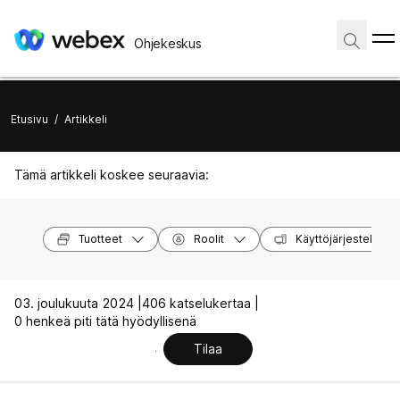
Ohjekeskus
Etusivu
/
Artikkeli
Tämä artikkeli koskee seuraavia:
Tuotteet
Roolit
Käyttöjärjestelmät
03. joulukuuta 2024 |
406 katselukertaa |
0 henkeä piti tätä hyödyllisenä
Tilaa