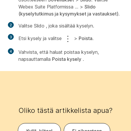
Webex Suite Platformissa
...
>
Slido
(kyselytutkimus ja kysymykset ja vastaukset)
.
2
Valitse Slido , joka sisältää kyselyn.
3
Etsi kysely ja valitse
>
Poista
.
4
Vahvista, että haluat poistaa kyselyn,
napsauttamalla
Poista kysely
.
Oliko tästä artikkelista apua?
Kyllä, kiitos!
Ei oikeastaan