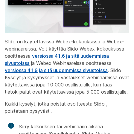
Slido on käytettävissä Webex-kokouksissa ja Webex-
webinaareissa. Voit käyttää Slido Webex-kokouksissa
osoitteessa
versiossa 41.6 ja sitä uudemmissa
sivustoissa
ja Webex Webinaareissa osoitteessa
versiossa 41.9 ja sitä uudemmissa sivustoissa
. Slido
Kyselyt ja kysymykset ja vastaukset webinaareissa ovat
käytettävissä jopa 10 000 osallistujalle, kun taas
tietokilpailut ovat käytettävissä jopa 5 000 osallistujalle.
Kaikki kyselyt, jotka poistat osoitteesta Slido ,
poistetaan pysyvästi.
1
Siirry kokouksen tai webinaarin aikana
osoitteeseen
Sovellukset
>
Slido
. Valitse