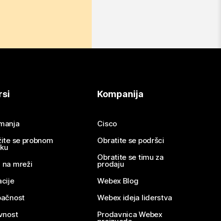
rsi
Kompanija
imanja
Cisco
žite se probnom
Obratite se podršci
nku
Obratite se timu za
 na mreži
prodaju
acije
Webex Blog
pačnost
Webex ideja liderstva
ivnost
Prodavnica Webex