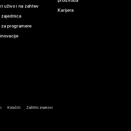
proizvoda
ri uživo i na zahtev
Karijera
 zajednica
 za programere
 inovacije
i
Kolačići
Zaštitni znakovi