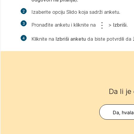
2
Izaberite opciju Slido koja sadrži anketu.
3
Pronađite anketu i kliknite na
>
Izbriši
.
4
Kliknite na
Izbriši anketu
da biste potvrdili da 
Da li je
Da, hvala