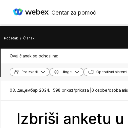
Centar za pomoć
Početak
/
Članak
Ovaj članak se odnosi na:
Proizvodi
Uloge
Operativni sistemi
03. децембар 2024. |
598 prikaz/prikaza |
0 osobe/osoba misl
Izbriši anketu u