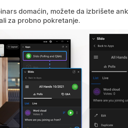
inars domaćin, možete da izbrišete an
rali za probno pokretanje.