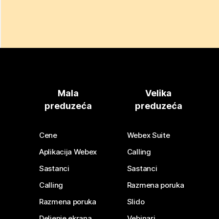
Mala
Velika
preduzeća
preduzeća
Cene
Webex Suite
Aplikacija Webex
Calling
Sastanci
Sastanci
Calling
Razmena poruka
Razmena poruka
Slido
Deljenje ekrana
Vebinari