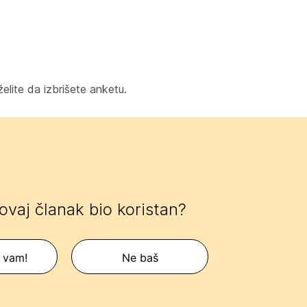
želite da izbrišete anketu.
 ovaj članak bio koristan?
 vam!
Ne baš