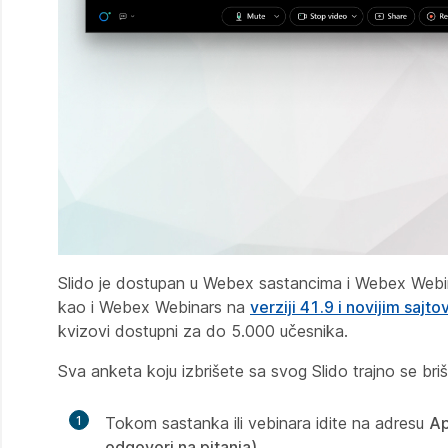
Slido je dostupan u Webex sastancima i Webex Webi
kao i Webex Webinars na
verziji 41.9 i novijim sajt
kvizovi dostupni za do 5.000 učesnika.
Sva anketa koju izbrišete sa svog Slido trajno se briš
1
Tokom sastanka ili vebinara idite na adresu
Ap
odgovori na pitanja)
.