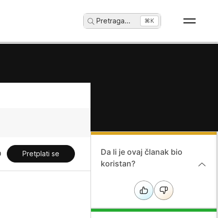
Pretraga
...
⌘K
Da li je ovaj članak bio
Pretplati se
koristan?