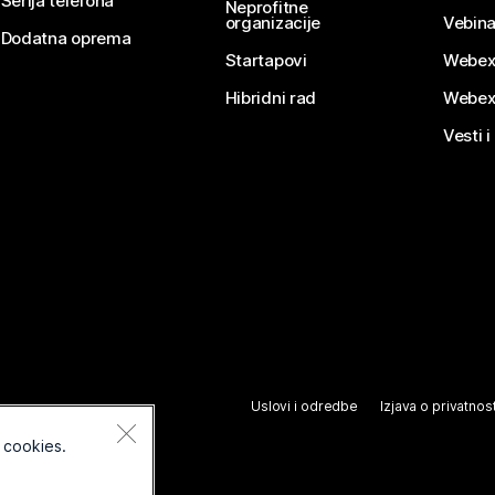
Serija telefona
Neprofitne
organizacije
Vebina
Dodatna oprema
Startapovi
Webex
Hibridni rad
Webex
Vesti i
Uslovi i odredbe
Izjava o privatnost
 cookies.