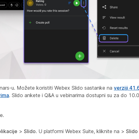
nars-u. Možete koristiti Webex Slido sastanke na
verziji 41.
ovima
. Slido ankete i Q&A u vebinarima dostupni su za do 10.
e.
likacije
>
Slido
. U platformi Webex Suite, kliknite na
>
Slido