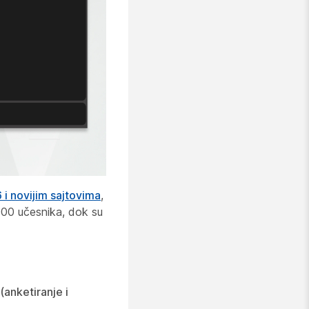
6 i novijim sajtovima
,
000 učesnika, dok su
 (anketiranje i