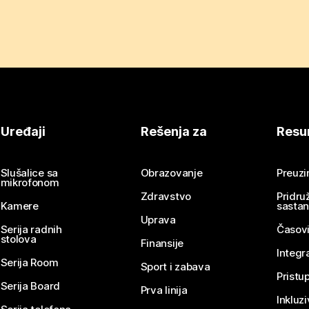
Uređaji
Rešenja za
Resu
Slušalice sa
Obrazovanje
Preuz
mikrofonom
Zdravstvo
Pridru
Kamere
sasta
Uprava
Serija radnih
Časovi
stolova
Finansije
Integr
Serija Room
Sport i zabava
Pristu
Serija Board
Prva linija
Inkluz