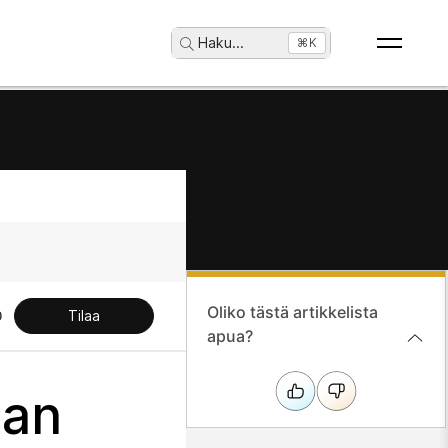
Haku
...
⌘K
Oliko tästä artikkelista
Tilaa
apua?
aan