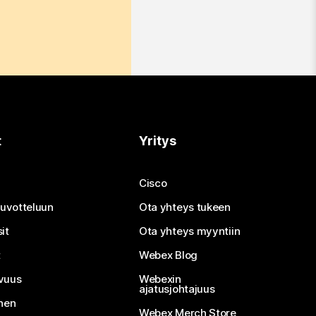
t
Yritys
Cisco
neuvotteluun
Ota yhteys tukeen
it
Ota yhteys myyntiin
t
Webex Blog
vuus
Webexin
ajatusjohtajuus
inen
Webex Merch Store