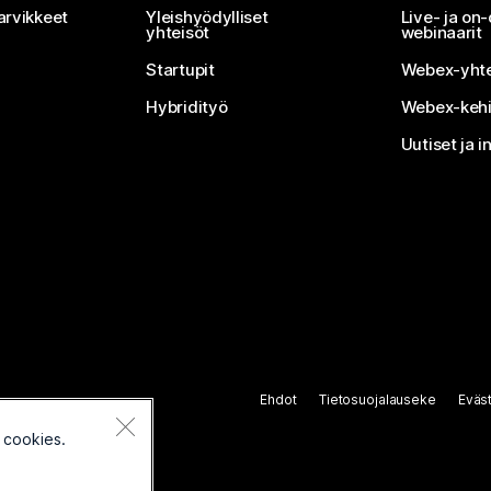
arvikkeet
Yleishyödylliset
Live- ja o
yhteisöt
webinaarit
Startupit
Webex-yhte
Hybridityö
Webex-kehi
Uutiset ja i
Ehdot
Tietosuojalauseke
Eväs
 cookies.