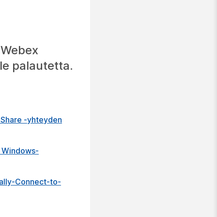
i Webex
le palautetta.
x Share -yhteyden
n Windows-
ally-Connect-to-