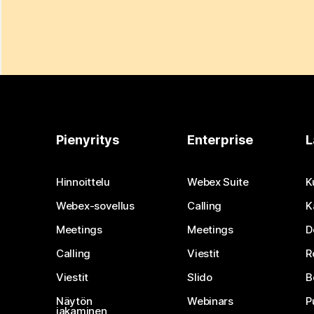
Pienyritys
Enterprise
L
Hinnoittelu
Webex Suite
K
Webex-sovellus
Calling
K
Meetings
Meetings
D
Calling
Viestit
R
Viestit
Slido
B
Näytön
Webinars
P
jakaminen