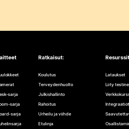
aitteet
Ratkaisut:
Resurssi
uulokkeet
Koulutus
Lataukset
amerat
Terveydenhuolto
Liity testi
esk-sarja
Julkishallinto
Verkkokurss
oom-sarja
Rahoitus
Integraatio
oard-sarja
Urheilu ja viihde
Saavutetta
uhelinsarja
Etulinja
Osallistam