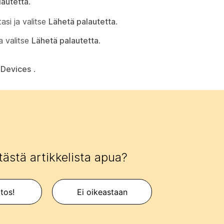
lautetta
.
asi ja valitse
Lähetä palautetta
.
a valitse
Lähetä palautetta
.
p
Devices
.
tästä artikkelista apua?
itos!
Ei oikeastaan