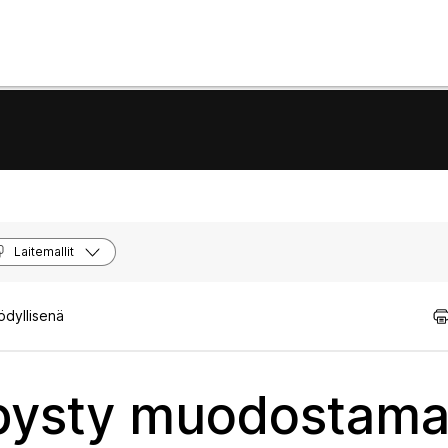
Laitemallit
ödyllisenä
 pysty muodostam