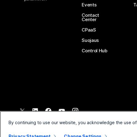
Events
T
Contact
Center
CPaaS
Suojaus
Control Hub
©
2026
Cisco ja/tai sen tytäryhtiöt. Kaikki oikeudet pidätetään.
By continuing to use our website, you acknowledge the use of
Privacy Statement
Change Settings