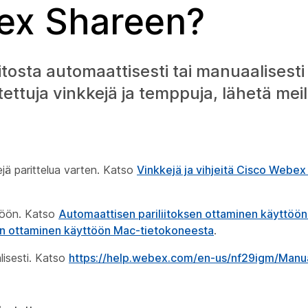
bex Shareen?
tosta automaattisesti tai manuaalisest
ttuja vinkkejä ja temppuja, lähetä meil
ejä parittelua varten. Katso
Vinkkejä ja vihjeitä Cisco Webe
ttöön. Katso
Automaattisen pariliitoksen ottaminen käyttöö
en ottaminen käyttöön Mac-tietokoneesta
.
lisesti. Katso
https://help.webex.com/en-us/nf29igm/Manu