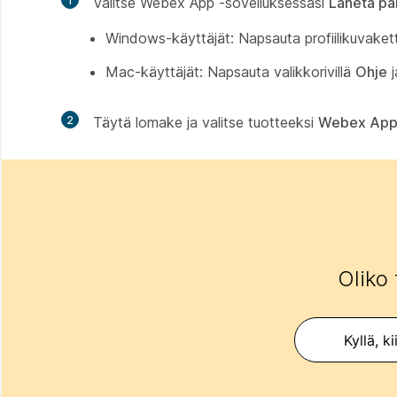
1
Valitse Webex App -sovelluksessasi
Lähetä pa
Windows-käyttäjät: Napsauta profiilikuvakett
Mac-käyttäjät: Napsauta valikkorivillä
Ohje
j
2
Täytä lomake ja valitse tuotteeksi
Webex Ap
Oliko 
Kyllä, ki