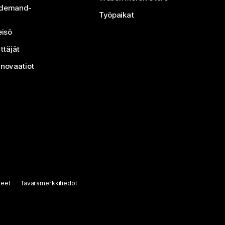
n-demand-
Työpaikat
isö
ttäjät
nnovaatiot
teet
Tavaramerkkitiedot