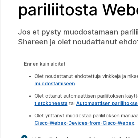
pariliitosta We
Jos et pysty muodostamaan parilii
Shareen ja olet noudattanut ehdote
Ennen kuin aloitat
Olet noudattanut ehdotettuja vinkkejä ja niks
muodostamiseen
.
Olet ottanut automaattisen pariliitoksen käy
tietokoneesta
tai
Automaattisen pariliitoks
Olet yrittänyt muodostaa pariliitoksen manuaa
Cisco-Webex-Devices-from-Cisco-Webex
.