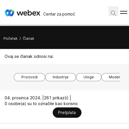
Centar za pomoć
Početak
/
Članak
Ovaj se članak odnosi na:
Proizvodi
Industrije
Uloge
Modeli uređ
04. prosinca 2024. |
261 prikaz(i) |
0 osobe(a) su to označile kao korisno
Pretplata