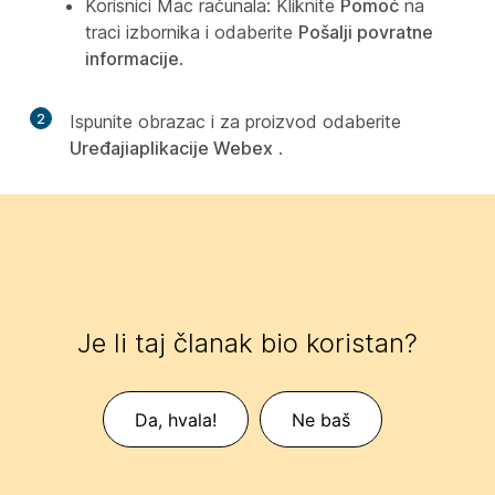
Korisnici Mac računala: Kliknite
Pomoć
na
traci izbornika i odaberite
Pošalji povratne
informacije
.
2
Ispunite obrazac i za proizvod odaberite
Uređaji
aplikacije Webex
.
Je li taj članak bio koristan?
Da, hvala!
Ne baš