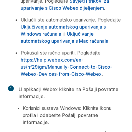
uparivanje. Pogledajte
Savjeti i trikovi za
uparivanje s Cisco Webex dijeljenjem
.
Uključili ste automatsko uparivanje. Pogledajte
Uključivanje automatskog uparivanja s
Windows računala
ili
Uključivanje
automatskog uparivanja s Mac računala
.
Pokušali ste ručno upariti. Pogledajte
https://help.webex.com/en-
us/nf29igm/Manually-Connect-to-Cisco-
Webex-Devices-from-Cisco-Webex
.
1
U aplikaciji Webex kliknite na
Pošalji povratne
informacije
.
Korisnici sustava Windows: Kliknite ikonu
profila i odaberite
Pošalji povratne
informacije
.