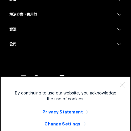
Meetings
Calling
耳機
Calling
解決方案，適用於
Meetings
攝影機
教育
Messaging
Messaging
資源
Desk 系列
醫療保健
螢幕共用
下載
Slido
Room 系列
公司
政府
加入測驗會議
Webinars
Cisco
Board 系列
財務
線上課程
Events
聯絡技術支援
電話系列
運動與娛樂
整合
Contact Center
聯絡銷售人員
配件
前線
協助工具
CPaaS
條款和條件
Webex 部落格
By continuing to use our website, you acknowledge
非營利
隱私權聲明
包容性
安全性
the use of cookies.
Webex 思想領導力
Cookie
啟動
即時和隨選網路研討會
Control Hub
Webex Merch Store
Privacy Statement
商標
混合式工作
Webex 社群
©
2026
Cisco 和/或其子公司。保留所有權利。
職業
Change Settings
Webex 開發人員