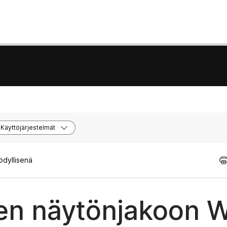
Käyttöjärjestelmät
ödyllisenä
een näytönjakoon 