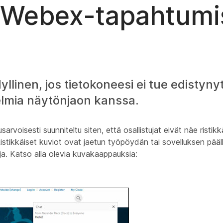
i Webex-tapahtumi
llinen, jos tietokoneesi ei tue edistyny
gelmia näytönjaon kanssa.
oisesti suunniteltu siten, että osallistujat eivät näe ristikk
istikkäiset kuviot ovat jaetun työpöydän tai sovelluksen pääl
oja. Katso alla olevia kuvakaappauksia: