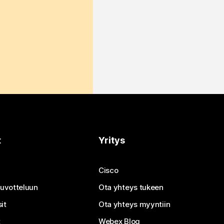
t
Yritys
Cisco
neuvotteluun
Ota yhteys tukeen
it
Ota yhteys myyntiin
t
Webex Blog