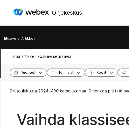
Ohjekeskus
Etusivu
/
Artikkeli
Tämä artikkeli koskee seuraavia:
Tuotteet
Toimialat
Roolit
04. joulukuuta 2024 |
480 katselukertaa |
0 henkeä piti tätä hy
Vaihda klassis