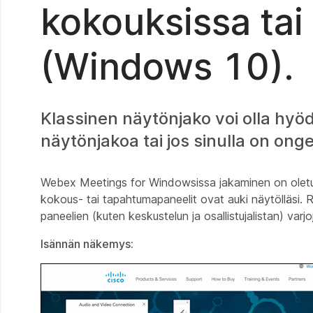
kokouksissa ta
(Windows 10).
Klassinen näytönjako voi olla hyödy
näytönjakoa tai jos sinulla on on
Webex Meetings for Windowsissa jakaminen on oletusarv
kokous- tai tapahtumapaneelit ovat auki näytölläsi. R
paneelien (kuten keskustelun ja osallistujalistan) varj
Isännän näkemys: