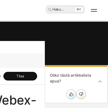
Haku
...
⌘K
Oliko tästä artikkelista
Tilaa
apua?
Webex-