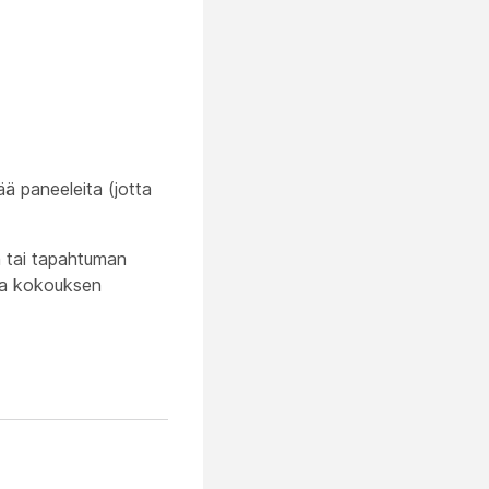
ää paneeleita (jotta
n tai tapahtuman
taa kokouksen