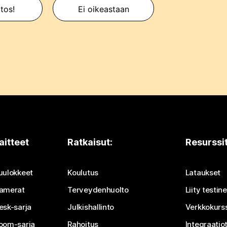
itos!
Ei oikeastaan
aitteet
Ratkaisut:
Resurssi
uulokkeet
Koulutus
Lataukset
amerat
Terveydenhuolto
Liity testi
esk-sarja
Julkishallinto
Verkkokurss
oom-sarja
Rahoitus
Integraatio