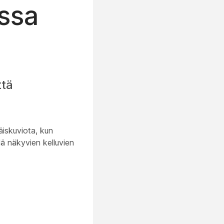
ssa
ttä
äiskuviota, kun
lä näkyvien kelluvien