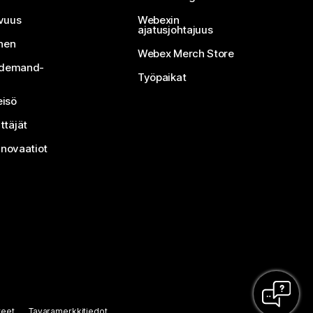
vuus
Webexin
ajatusjohtajuus
inen
Webex Merch Store
n-demand-
Työpaikat
isö
ttäjät
nnovaatiot
teet
Tavaramerkkitiedot