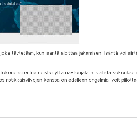
 joka täytetään, kun isäntä aloittaa jakamisen. Isäntä voi siirt
tietokoneesi ei tue edistynyttä näytönjakoa, vaihda kokoukse
os ristikkäisviivojen kanssa on edelleen ongelmia, voit piilot