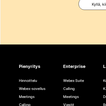
Kyllä, ki
Pienyritys
Enterprise
L
Hinnoittelu
Webex Suite
K
Webex-sovellus
Calling
K
Meetings
Meetings
D
Calling
Viestit
R