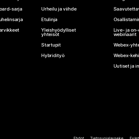
oard-sarja
Urheilu ja viihde
Saavutetta
uhelinsarja
Etulinja
Osallistam
arvikkeet
Yleishyödylliset
Live- ja o
yhteisöt
webinaarit
Startupit
Webex-yhte
Hybridityö
Webex-kehi
Uutiset ja i
Ehdot
Tietosuojalauseke
Eväs