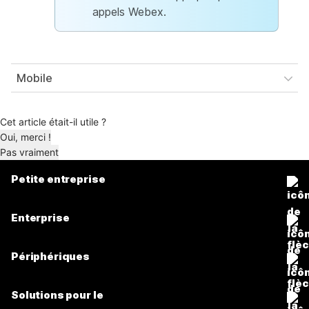
appels Webex.
Mobile
Cet article était-il utile ?
Oui, merci !
Pas vraiment
Petite entreprise
Tarifs
Enterprise
Application Webex
Webex Suite
Périphériques
Meetings
Calling
Casques
Calling
Solutions pour le
Meetings