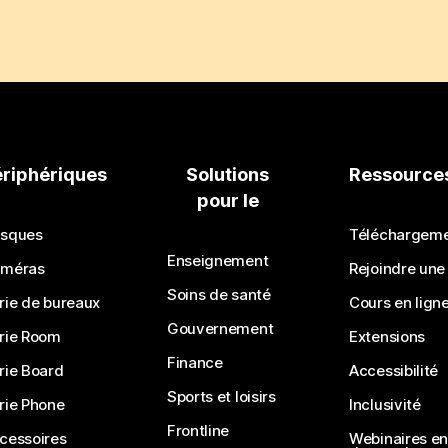
ériphériques
Solutions
Ressource
pour le
sques
Téléchargem
Enseignement
méras
Rejoindre une
Soins de santé
rie de bureaux
Cours en lign
Gouvernement
rie Room
Extensions
Finance
rie Board
Accessibilité
Sports et loisirs
rie Phone
Inclusivité
Frontline
cessoires
Webinaires en 