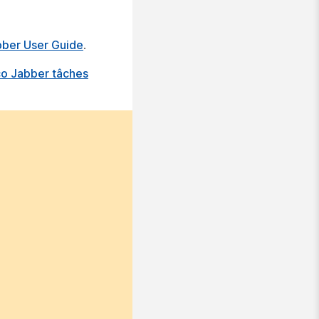
bber User Guide
.
co Jabber tâches