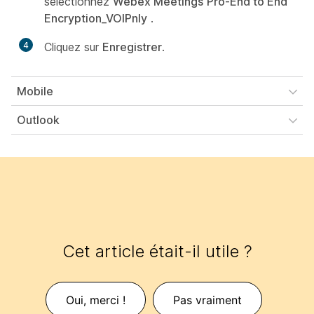
sélectionnez
Webex Meetings
Pro-End to End
Encryption_VOIPnly
.
4
Cliquez sur
Enregistrer
.
Mobile
Outlook
Cet article était-il utile ?
Oui, merci !
Pas vraiment