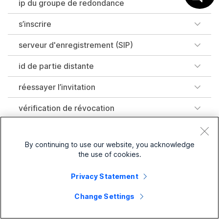
ip du groupe de redondance
s’inscrire
serveur d'enregistrement (SIP)
id de partie distante
réessayer l’invitation
vérification de révocation
rsakeyeur
By continuing to use our website, you acknowledge
type de charge utile rtp
the use of cookies.
règle(traductionvocale-règle)
Privacy Statement
Change Settings
Commandes S