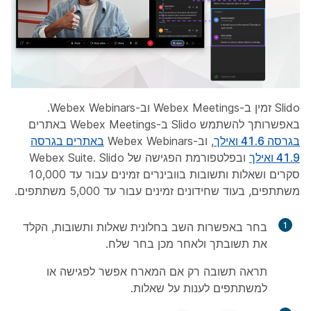
Slido זמין ב-Webex Meetings וב-Webex Webinars.
באפשרותך להשתמש Slido ב-Webex Meetings באתרים
בגרסה 41.6 ואילך
, וב-Webex Webinars
באתרים בגרסה
41.9 ואילך
ובפלטפורמת הפגישה של Webex Suite. Slido
סקרים ושאלות ותשובות בוובינרים זמינים עבור עד 10,000
משתתפים, בעוד שחידונים זמינים עבור עד 5,000 משתתפים.
1
בחר באפשרות
השב
בחלונית
שאלות ותשובות, הקלד
את תשובתך ולאחר מכן בחר
שלח
.
תראה
תשובה
רק אם המארח אפשר לפגישה או
למשתתפים לענות על שאלות.