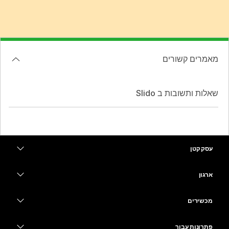
מאמרים קשורים
שאלות ותשובות ב Slido
עסק קטן
מחירים
ארגון
יישום Webex
Webex Suite
מכשירים
Meetings
Calling
אוזניות
Calling
פתרונות עבור