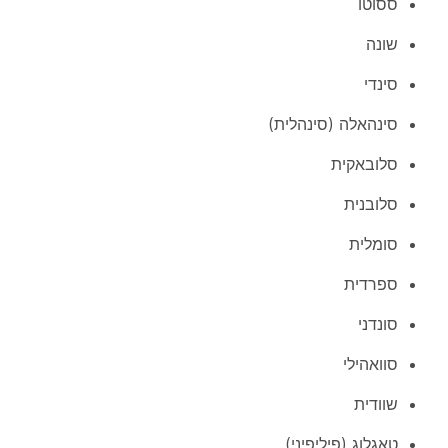
ססוטו
שונה
סינדי
סינהאלה (סינהלית)
סלובאקית
סלובנית
סומלית
ספרדית
סונדני
סוואהילי
שוודית
טאגלוג (פיליפיני)