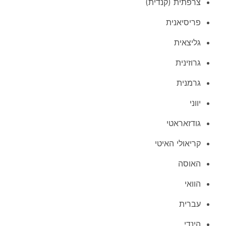
צרפתית (קנדית)
פריסיאנית
גליצאית
גרוזינית
גרמנית
יווני
גודזאראטי
קריאולי האיטי
האוסה
הוואי
עברית
הינדי