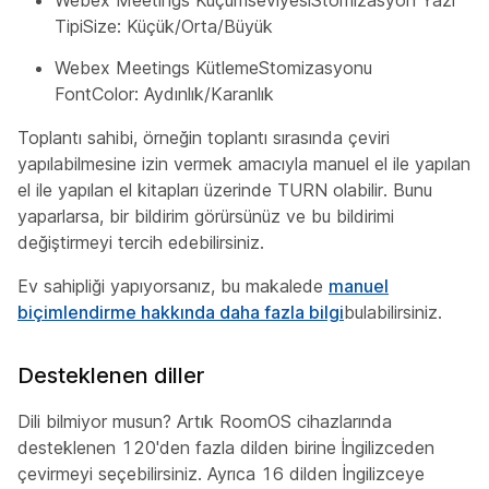
Webex Meetings KüçümseviyesiStomizasyon Yazı
TipiSize: Küçük/Orta/Büyük
Webex Meetings KütlemeStomizasyonu
FontColor: Aydınlık/Karanlık
Toplantı sahibi, örneğin toplantı sırasında çeviri
yapılabilmesine izin vermek amacıyla manuel el ile yapılan
el ile yapılan el kitapları üzerinde TURN olabilir. Bunu
yaparlarsa, bir bildirim görürsünüz ve bu bildirimi
değiştirmeyi tercih edebilirsiniz.
Ev sahipliği yapıyorsanız, bu makalede
manuel
biçimlendirme hakkında daha fazla bilgi
bulabilirsiniz.
Desteklenen diller
Dili bilmiyor musun? Artık RoomOS cihazlarında
desteklenen 120'den fazla dilden birine İngilizceden
çevirmeyi seçebilirsiniz. Ayrıca 16 dilden İngilizceye