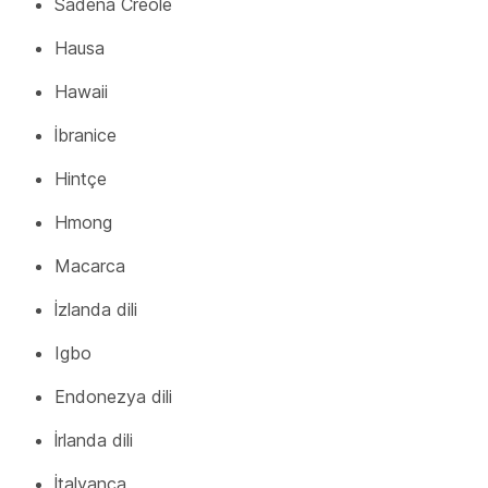
Sadena Creole
Hausa
Hawaii
İbranice
Hintçe
Hmong
Macarca
İzlanda dili
Igbo
Endonezya dili
İrlanda dili
İtalyanca