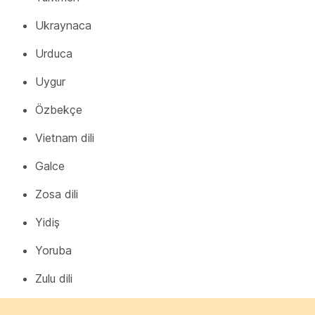
Ukraynaca
Urduca
Uygur
Özbekçe
Vietnam dili
Galce
Zosa dili
Yidiş
Yoruba
Zulu dili