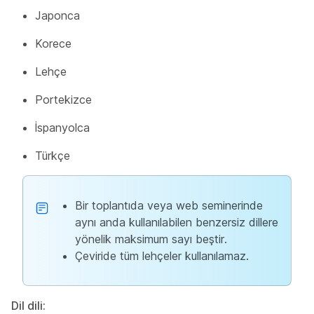
Japonca
Korece
Lehçe
Portekizce
İspanyolca
Türkçe
Bir toplantıda veya web seminerinde
aynı anda kullanılabilen benzersiz dillere
yönelik maksimum sayı beştir.
Çeviride tüm lehçeler kullanılamaz.
Dil dili: