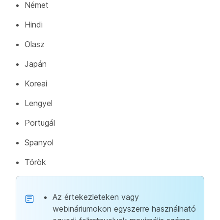
Német
Hindi
Olasz
Japán
Koreai
Lengyel
Portugál
Spanyol
Török
Az értekezleteken vagy
webináriumokon egyszerre használható