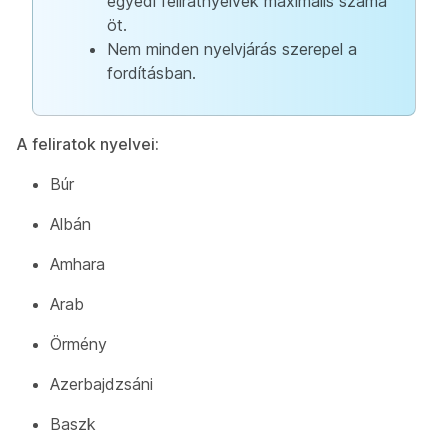
egyedi feliratnyelvek maximális száma
öt.
Nem minden nyelvjárás szerepel a
fordításban.
A feliratok nyelvei:
Búr
Albán
Amhara
Arab
Örmény
Azerbajdzsáni
Baszk