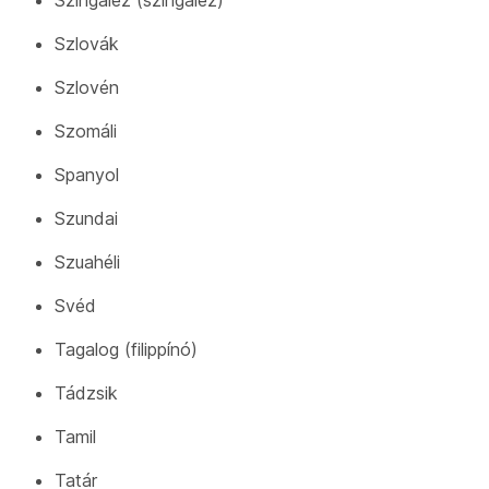
Szingaléz (szingaléz)
Szlovák
Szlovén
Szomáli
Spanyol
Szundai
Szuahéli
Svéd
Tagalog (filippínó)
Tádzsik
Tamil
Tatár