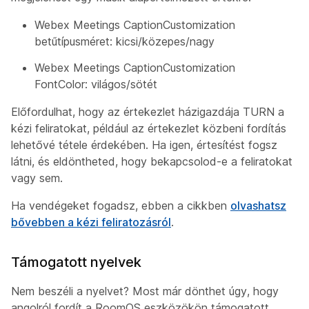
Webex Meetings CaptionCustomization
betűtípusméret: kicsi/közepes/nagy
Webex Meetings CaptionCustomization
FontColor: világos/sötét
Előfordulhat, hogy az értekezlet házigazdája TURN a
kézi feliratokat, például az értekezlet közbeni fordítás
lehetővé tétele érdekében. Ha igen, értesítést fogsz
látni, és eldöntheted, hogy bekapcsolod-e a feliratokat
vagy sem.
Ha vendégeket fogadsz, ebben a cikkben
olvashatsz
bővebben a kézi feliratozásról
.
Támogatott nyelvek
Nem beszéli a nyelvet? Most már dönthet úgy, hogy
angolról fordít a RoomOS eszközökön támogatott