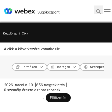
Súgóközpont
Kezdőlap
/
Cikk
A cikk a következőre vonatkozik:
Termékek
Iparágak
Szerepkörök
2026. március 19. |
856 megtekintés |
0 személy érezte ezt hasznosnak
Előfizetés