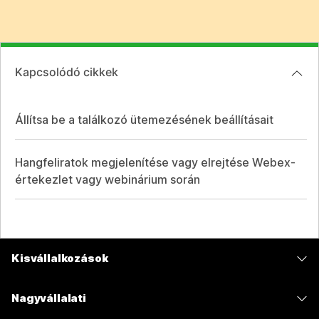
Kapcsolódó cikkek
Állítsa be a találkozó ütemezésének beállításait
Hangfeliratok megjelenítése vagy elrejtése Webex-
értekezlet vagy webinárium során
Kisvállalkozások
Díjszabás
Nagyvállalati
Webex alkalmazás