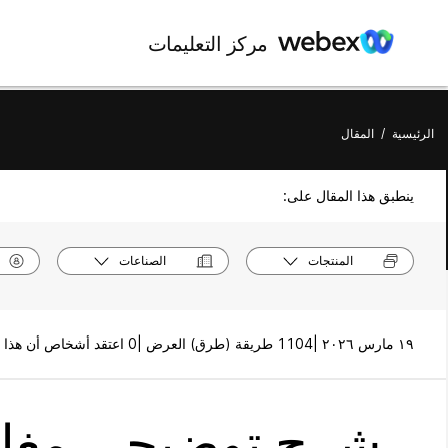
مركز التعليمات
الرئيسية
/
المقال
ينطبق هذا المقال على:
المنتجات
الصناعات
١٩ مارس ٢٠٢٦ |
1104 طريقة (طرق) العرض |
0 اعتقد أشخاص أن هذا كان مفيدًا