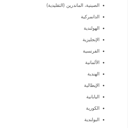
الصينية، الماندرين (التقليدية)
الدانمركية
الهولندية
الإنجليزية
الفرنسية
الألمانية
الهندية
الإيطالية
اليابانية
الكورية
البولندية