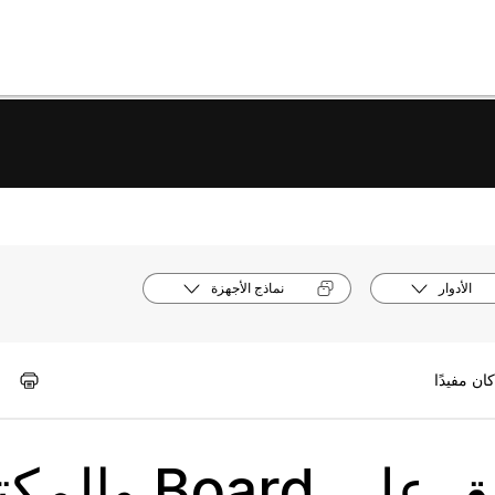
الأدوار
نماذج الأجهزة
شرح توضيحي مغلق على oard