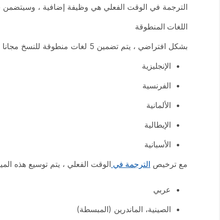
الترجمة في الوقت الفعلي هي وظيفة إضافية ، وسيتضمن شراء هذه المي
اللغات المنطوقة
بشكل افتراضي ، يتم تضمين 5 لغات منطوقة للنسخ مجانا للمستخدمين الذين لديهم Webex Assistant أو تسميات توضيحية مغلقة تلقائية:
الإنجليزية
الفرنسية
الألمانية
الإيطالية
الأسبانية
مع ترخيص
الترجمة في
الوقت الفعلي ، يتم توسيع هذه الميزات إلى إجمالي 16 لغة منطو
عربي
الصينية، الماندرين (المبسطة)