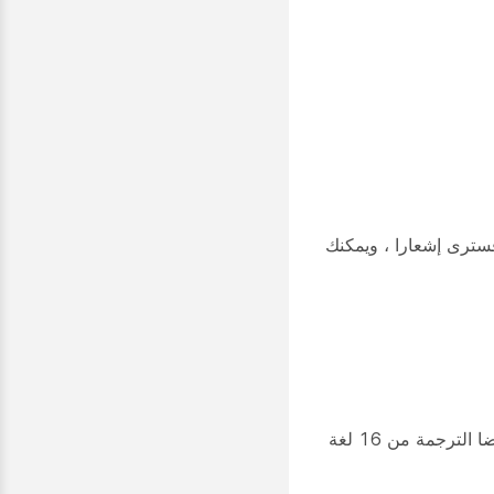
، فسترى إشعارا ، ويمكنك
لا تتحدث اللغة؟ يمكنك الآن اختيار الترجمة من الإنجليزية إلى واحدة من 120+ لغة مدعومة على أجهزة RoomOS. نحن ندعم أيضا الترجمة من 16 لغة