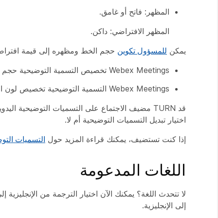
المظهر: فاتح أو غامق.
المظهر الافتراضي: داكن.
يمكن
للمسؤول تكوين
حجم الخط ومظهره إلى قيمة افتراضي
Webex Meetings تخصيص التسمية التوضيحية حجم الخط: صغير / متوسط / كبير
Webex Meetings التسمية التوضيحية تخصيص لون الخط: فاتح / داكن
قد TURN مضيف الاجتماع على التسميات التوضيحية الي
اختيار تبديل التسميات التوضيحية أم لا.
إذا كنت تستضيف، يمكنك قراءة المزيد حول
التسميات التوض
اللغات المدعومة
إلى الإنجليزية.