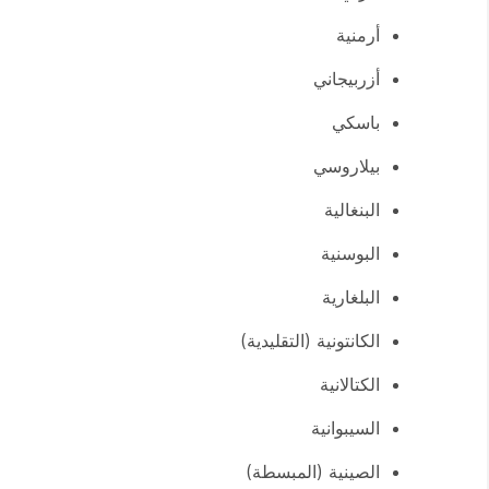
أرمنية
أزربيجاني
باسكي
بيلاروسي
البنغالية
البوسنية
البلغارية
الكانتونية (التقليدية)
الكتالانية
السيبوانية
الصينية (المبسطة)