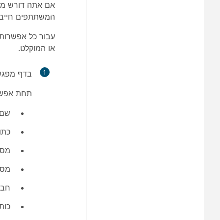
אם אתה דורש מה
המשתתפים חייבי
עבור כל אפשרות 
או המוקלט.
1
בדף מפגש
תחת
אפשר
שם 
כתו
מספ
מספ
חבר
כות