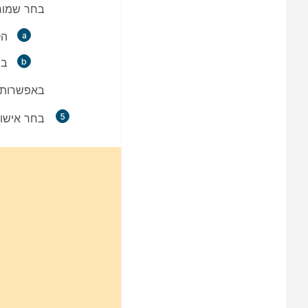
בחר
שמור
הק
ב
באפשרותך
5
בחר
אישו