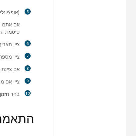
5
(אופציונל
אם אתם מז
סיסמת הה
6
ציין תארי
7
ציין מספר
8
אם ציינת
9
ציין אם מ
10
בחר
תזמן
התאמה 