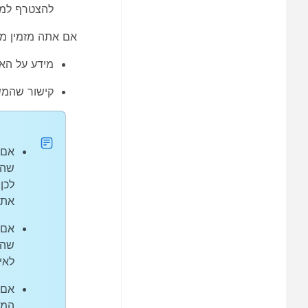
להצטרף למפ
אם אתה מזמין מ
מידע על האי
קישור שהמשת
אם 
שהא
לכן
את 
אם 
שהא
לאי
אם 
המש