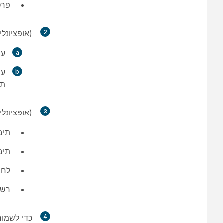
פרט
2
(אופציונל
עב
עב
תח
3
(אופציונל
תיב
תיב
לחצ
רשי
4
כדי לשמור