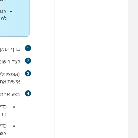
אם 
למש
1
בדף
תזמן
2
לצד
רישו
3
(אופציונל
אישית את 
4
בצע אחת 
כדי
הרי
כדי
אשר