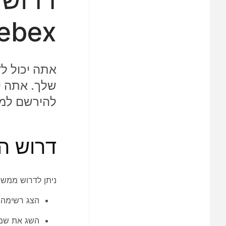
ebex
אתה יכול ל
שלך. אתה י
להירשם למפ
דרוש ה
ניתן לדרוש ממשת
הצג רשימה 
השג את שמות