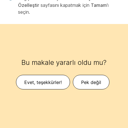
Özelleştir
sayfasını kapatmak için
Tamam
'ı
seçin.
Bu makale yararlı oldu mu?
Evet, teşekkürler!
Pek değil