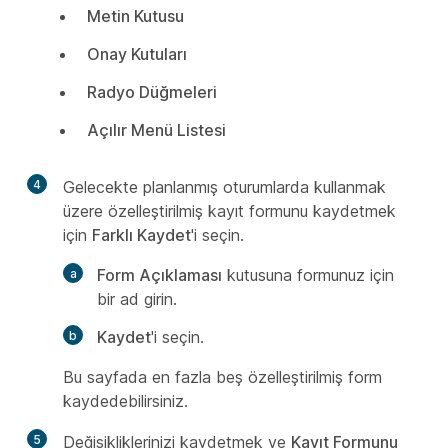
Metin Kutusu
Onay Kutuları
Radyo Düğmeleri
Açılır Menü Listesi
4
Gelecekte planlanmış oturumlarda kullanmak
üzere özelleştirilmiş kayıt formunu kaydetmek
için
Farklı Kaydet
'i seçin.
Form Açıklaması
kutusuna formunuz için
bir ad girin.
Kaydet
'i seçin.
Bu sayfada en fazla beş özelleştirilmiş form
kaydedebilirsiniz.
5
Değişikliklerinizi kaydetmek ve
Kayıt Formunu