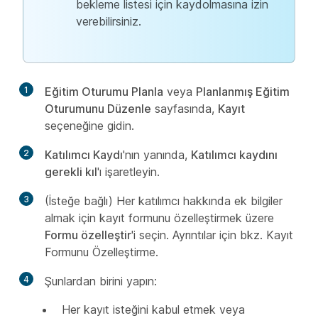
bekleme listesi için kaydolmasına izin
verebilirsiniz.
1
Eğitim Oturumu Planla
veya
Planlanmış Eğitim
Oturumunu Düzenle
sayfasında,
Kayıt
seçeneğine gidin.
2
Katılımcı Kaydı
'nın yanında,
Katılımcı kaydını
gerekli kıl
'ı işaretleyin.
3
(İsteğe bağlı) Her katılımcı hakkında ek bilgiler
almak için kayıt formunu özelleştirmek üzere
Formu özelleştir
'i seçin. Ayrıntılar için bkz. Kayıt
Formunu Özelleştirme.
4
Şunlardan birini yapın:
Her kayıt isteğini kabul etmek veya