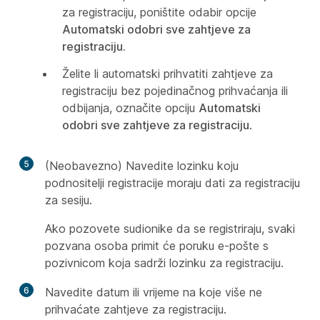
za registraciju, poništite odabir opcije
Automatski odobri sve zahtjeve za
registraciju.
Želite li automatski prihvatiti zahtjeve za
registraciju bez pojedinačnog prihvaćanja ili
odbijanja, označite opciju
Automatski
odobri sve zahtjeve za registraciju
.
5
(Neobavezno) Navedite lozinku koju
podnositelji registracije moraju dati za registraciju
za sesiju.
Ako pozovete sudionike da se registriraju, svaki
pozvana osoba primit će poruku e-pošte s
pozivnicom koja sadrži lozinku za registraciju.
6
Navedite datum ili vrijeme na koje više ne
prihvaćate zahtjeve za registraciju.