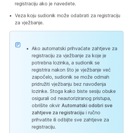
registraciju ako je navedete.
Veza koju sudionik može odabrati za registraciju
za vježbanje.
Ako automatski prihvaćate zahtjeve za
registraciju za vježbanje za koje je
potrebna lozinka, a sudionik se
registrira nakon što je vježbanje već
započelo, sudionik se može odmah
pridružiti vježbanju bez navođenja
lozinke. Stoga kako biste sesiju obuke
osigurali od neautoriziranog pristupa,
obrišite okvir
Automatski odobri sve
zahtjeve za registraciju
i ručno
prihvatite ili odbijte sve zahtjeve za
registraciju.