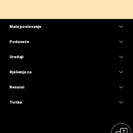
Malo poslovanje
Cijene
Poduzeće
Aplikacija Webex
Webex Suite
Uređaji
Sastanci
Calling
Slušalice
Calling
Rješenja za
Sastanci
Kamere
Obrazovanje
Poruke
Poruke
Resursi
Serija stolova
Zdravstvo
Dijeljenje zaslona
Preuzimanja
Slido
Serija Room
Tvrtka
Uprava
Pridružite se testnom sastanku
Webinari
Cisco
Serija Board
Financije
Mrežna obuka
Events
Obratite se podršci
Serije telefona
Sport i zabava
Integracije