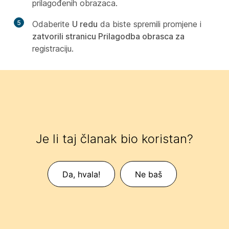
prilagođenih obrazaca.
5
Odaberite
U redu
da biste spremili promjene i
zatvorili stranicu Prilagodba obrasca za
registraciju.
Je li taj članak bio koristan?
Da, hvala!
Ne baš