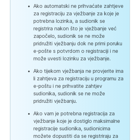
Ako automatski ne prihvaćate zahtjeve
za registraciju za vježbanje za koje je
potrebna lozinka, a sudionik se
registrira nakon što je vježbanje već
započelo, sudionik se ne može
pridružiti vježbanju dok ne primi poruku
e-pošte s potvrdom o registraciji i ne
može uvesti lozinku za vježbanje.
Ako tijekom vježbanja ne provjerite ima
li zahtjeva za registraciju u programu za
e-poštu i ne prihvatite zahtjev
sudionika, sudionik se ne može
pridružiti vježbanju.
Ako vam je potrebna registracija za
vježbanje koje je dostiglo maksimalne
registracije sudionika, sudionicima
možete dopustiti da se registriraju za