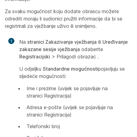
Za svaku mogućnost koju dodate obrascu možete
odrediti moraju li sudionici pružiti informacije da bi se
registrirali za vježbanje uživo ili snimljeno.
1
Na
stranici Zakazivanje vježbanja
ili
Uređivanje
zakazane sesije vježbanja
odaberite
Registracijski
> Prilagodi obrazac
.
U odjeljku
Standardne mogućnosti
pojavljuju se
sljedeće mogućnosti:
Ime i prezime (uvijek se pojavljuje na
stranici Registracija)
Adresa e-pošte (uvijek se pojavljuje na
stranici Registracija)
Telefonski broj