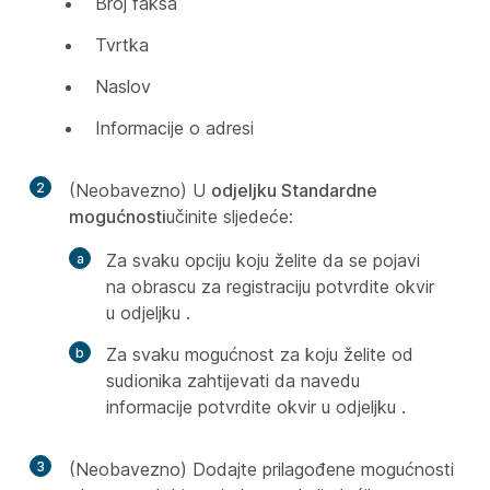
Broj faksa
Tvrtka
Naslov
Informacije o adresi
2
(Neobavezno) U
odjeljku Standardne
mogućnosti
učinite sljedeće:
Za svaku opciju koju želite da se pojavi
na obrascu za registraciju potvrdite okvir
u odjeljku .
Za svaku mogućnost za koju želite od
sudionika zahtijevati da navedu
informacije potvrdite okvir u odjeljku .
3
(Neobavezno) Dodajte prilagođene mogućnosti