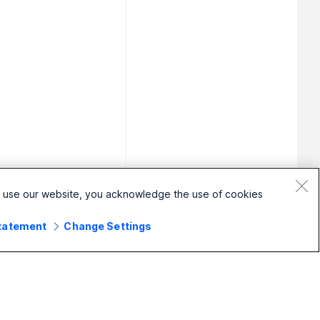
o use our website, you acknowledge the use of cookies.
Statement
Change Settings
עסק קטן
ארגון
מכ
מחירים
Webex Suite
אוזנ
יישום Webex
Calling
מצל