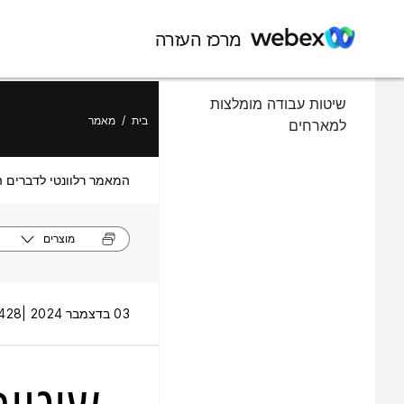
במאמר זה
מרכז העזרה
מבט כולל על אבטחת Webex
שיטות עבודה מומלצות
בית
/
מאמר
למארחים
המאמר רלוונטי לדברים ה
מוצרים
03 בדצמבר 2024 |
2428 תצוג
שיטות