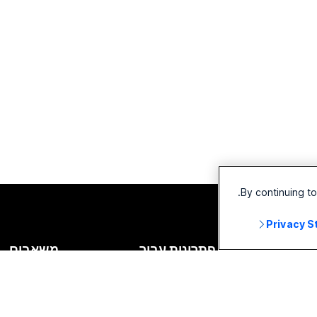
By continuing t
Privacy 
שירים
פתרונות עבור
משאבים
יות
חינוך
הורדות
מות
שירותי בריאות
הצטרף לפגיש