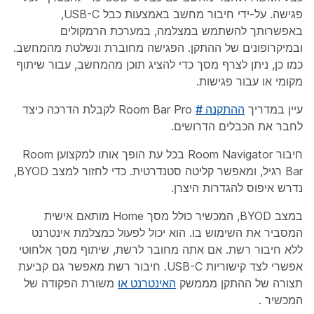
פגישה. על-ידי חיבור מחשב באמצעות כבל USB-C,
באפשרותך להשתמש במצלמה, במערכת הרמקולים
ובמיקרופונים של ההתקן. הפגישה מחוברת ונשלטת מהמחשב.
כמו כן, ניתן לצרף מסך כדי להציג תוכן מהמחשב, עבור שיתוף
מקומי או עבור פגישות.
עיין במדריך
ההתקנה #
Room Bar Pro לקבלת הדרכה כיצד
לחבר את הכבלים הדרושים.
חיבור Room Navigator בכל עת הופך אותו למקצוען Room
Bar רגיל, ומאפשר קליטה סטנדרטית. כדי לחזור למצב BYOD,
נדרש איפוס להגדרות היצרן.
במצב BYOD, המכשיר כולל מסך Home מותאם אישית
המסביר את השימוש בו. הוא יכול לפעול כמצלמת אינטרנט
ללא חיבור רשת. אם אתה מחובר לרשת, שיתוף מסך אלחוטי
אפשרי לצד קישוריות USB-C. חיבור רשת מאפשר גם קביעת
תצורה של ההתקן מממשק
האינטרנט או
משורת הפקודה של
המכשיר
.