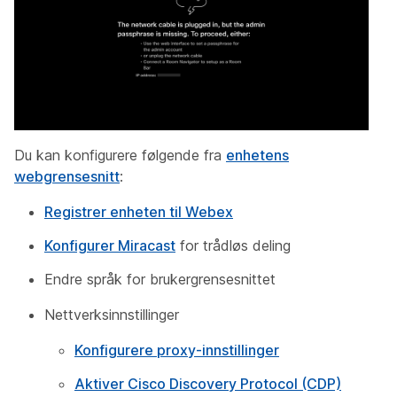
Du kan konfigurere følgende fra
enhetens
webgrensesnitt
:
Registrer enheten til Webex
Konfigurer Miracast
for trådløs deling
Endre språk for brukergrensesnittet
Nettverksinnstillinger
Konfigurere proxy-innstillinger
Aktiver Cisco Discovery Protocol (CDP)