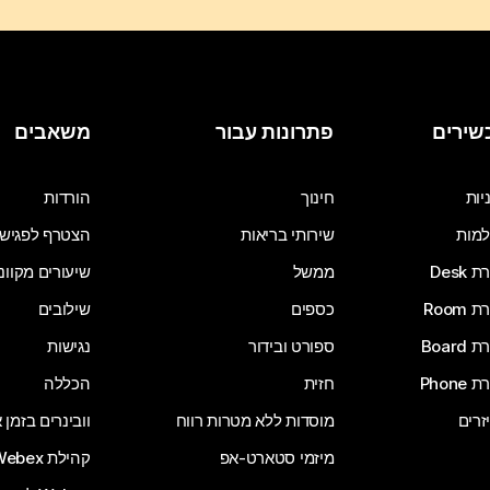
שירים
פתרונות עבור
משאבים
יות
חינוך
הורדות
מות
שירותי בריאות
הצטרף לפגיש
Desk
ממשל
שיעורים מקוונ
Room
כספים
שילובים
Board
ספורט ובידור
נגישות
Phone
חזית
הכללה
זרים
מוסדות ללא מטרות רווח
וובינרים בזמן
מיזמי סטארט-אפ
קהילת Webex