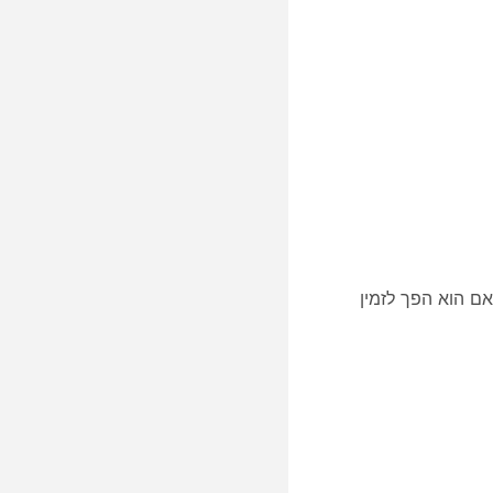
ותך להשתמש ב- Miracts כדי לשתף באופן אלחוטי מהמחשב שלך ל- BYOD Room Bar או Room Bar Pro BYOD אם הוא הפך לזמין