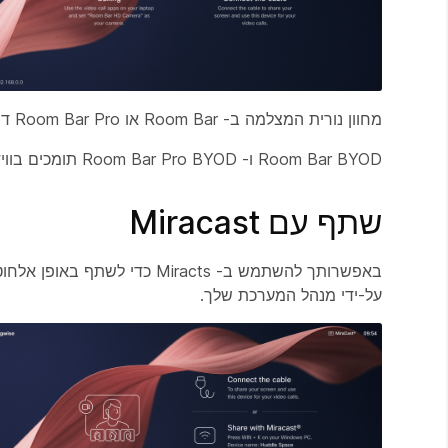
מחוון נורית המצלמה ב- Room Bar או Room Bar Pro דולק בכל פעם שהמצלמה פעילה כדי לשמור על פרטיות.
Room Bar BYOD ו- Room Bar Pro BYOD תומכים בווידאו HD1080p.
שתף עם Miracast
על-ידי מנהל המערכת שלך.