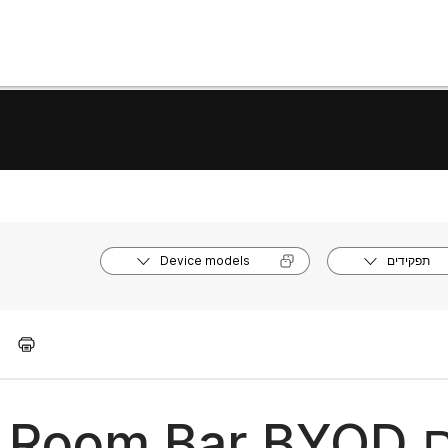
תפקידים
Device models
תחילת 