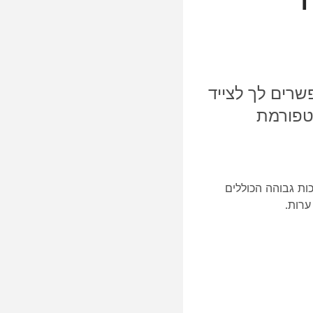
 גמישים המאפשרים לך לצייד
BY שעובד עם כל פלטפורמת
ים באיכות גבוהה הכוללים
ערות.