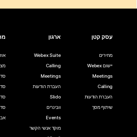
עסק קטן
ארגון
מכ
מחירים
Webex Suite
אוזנ
יישום Webex
Calling
מצל
Meetings
Meetings
סדרת 
Calling
העברת הודעות
סדרת 
העברת הודעות
Slido
סדרת 
שיתוף מסך
וובינרים
סדרת 
Events
אבי
מוקד אנשי הקשר