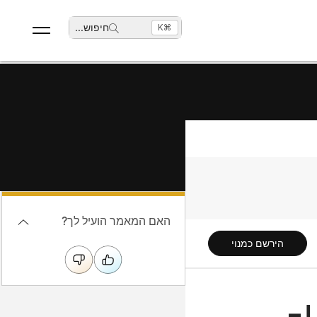
חיפוש
...
⌘K
האם המאמר הועיל לך?
הירשם כמנוי
העבודה עם Room Bar BYOD ו-