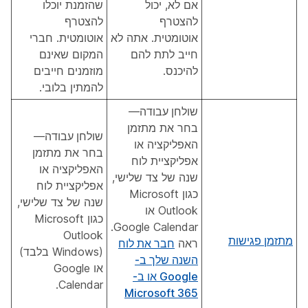
אם לא, יכול
שהזמנת יוכלו
להצטרף
להצטרף
אוטומטית. אתה לא
אוטומטית. חברי
חייב לתת להם
המקום שאינם
להיכנס.
מוזמנים חייבים
להמתין בלובי.
שולחן עבודה
—
בחר את מתזמן
שולחן עבודה
—
האפליקציה או
בחר את מתזמן
אפליקציית לוח
האפליקציה או
שנה של צד שלישי,
אפליקציית לוח
כגון Microsoft
שנה של צד שלישי,
Outlook או
כגון Microsoft
Google Calendar.
Outlook
מתזמן פגישות
ראה
חבר את לוח
(Windows בלבד)
השנה שלך ב-
או Google
Google או ב-
Calendar.
Microsoft 365