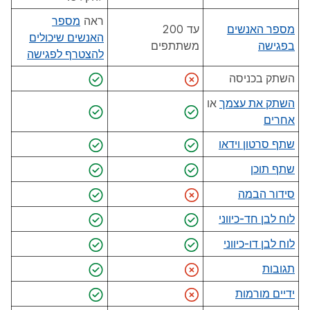
ראה
מספר
מספר האנשים
עד 200
האנשים שיכולים
בפגישה
משתתפים
להצטרף לפגישה
השתק בכניסה
השתק את עצמך
או
אחרים
שתף סרטון וידאו
שתף תוכן
סידור הבמה
לוח לבן חד-כיווני
לוח לבן דו-כיווני
תגובות
ידיים מורמות