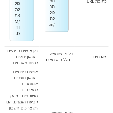
הא
וכתובת URL
כול
תר
לת
כול
את
לת
/M
/m.
TI
D.
רק אנשים פנימיים
כל מי שנמצא
מארחים
בארגון יכולים
בחלל הוא מארח.
להיות מארחים.
אנשים פנימיים
בארגון הופכים
אוטומטית
למארחים
משותפים במהלך
קביעת הזמנים. הם
רק צריכים חשבון