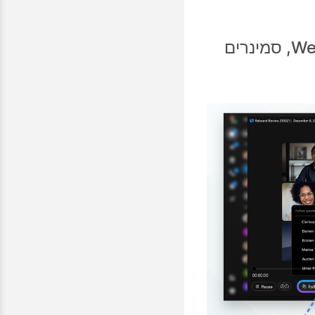
חסוך זמן על-ידי האזנה רק לרמקולים הרצויים בעת השמעת הקלטות של פגישות Webex, סמינרים