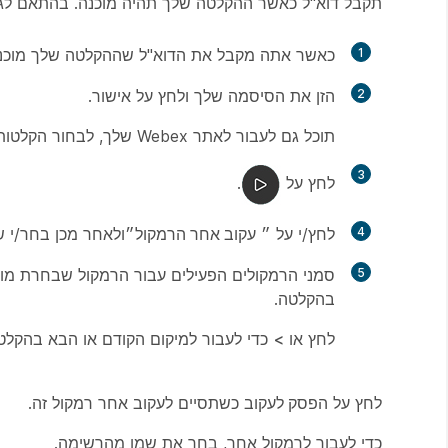
תקבל דוא"ל כאשר ההקלטה שלך תהיה מוכנה. בהתאם לגודל הקובץ ולרוחב
1
כאשר אתה מקבל את הדוא"ל שההקלטה שלך מוכנה,
2
הזן את הסיסמה שלך ולחץ על
אישור
.
תוכל גם לעבור לאתר Webex שלך, לבחור
הקלטות
3
לחץ על
.
4
לחץ/י על ״
עקוב אחר הרמקול״
ולאחר מכן בחר/י 
5
סמני הרמקולים הפעילים עבור הרמקול שבחרת מוצג
בהקלטה.
לחץ
או
>
כדי לעבור למיקום הקודם או הבא בהקלט
לחץ על
הפסק לעקוב
כשתסיים לעקוב אחר רמקול זה.
כדי לעבור לרמקול אחר, בחר את שמו מהרשימה.