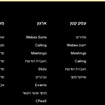
עסק קטן
ארגון
מכ
מחירים
Webex Suite
אוזנ
יישום Webex
Calling
מצל
Meetings
Meetings
סדרת 
Calling
העברת הודעות
סדרת 
העברת הודעות
Slido
סדרת 
שיתוף מסך
וובינרים
סדרת 
Events
אבי
מוקד אנשי הקשר
CPaaS