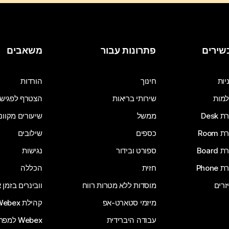
שירים
פתרונות עבור
משאבים
יות
חינוך
הורדות
מות
שירותי בריאות
הצטרף לפגיש
Desk
ממשל
שיעורים מקוונ
Room
כספים
שילובים
Board
ספורט ובידור
נגישות
Phone
חזית
הכללה
זרים
מוסדות ללא מטרות רווח
וובינרים בזמן
מיזמי סטארט-אפ
קהילת Webex
עבודה היברידית
Webex למפתחים