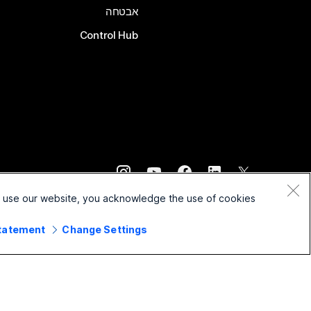
אבטחה
Control Hub
©
2026
Cisco ו/או החברות המשויכות לה. כל הזכויות שמורות.
o use our website, you acknowledge the use of cookies.
Statement
Change Settings